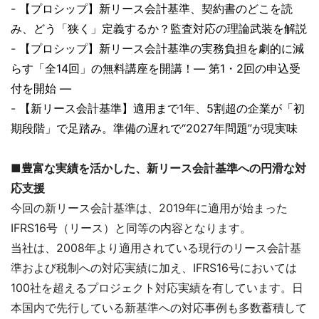
-
【プロシップ】新リース会計基準、契約書のどこを読
み、どう「狭く」定義するか？監査対応の理論武装を解説
-
【プロシップ】新リース会計基準の実務負担を劇的に減
らす「全14回」の無料講座を開講！― 第1・2回の申込受
付を開始 ―
-
【新リース会計基準】適用まで1年、5割超の企業が「初
期段階」で足踏み。準備の遅れで“2027年問題”が現実味
■豊富な実績を活かした、新リース会計基準への円滑な対
応支援
今回の新リース会計基準は、2019年に適用が始まった
IFRS16号（リース）と同等の内容となります。
当社は、2008年より適用されている現行のリース会計基
準および税制への対応実績に加え、IFRS16号においては
100社を超えるプロジェクト対応実績を有しています。日
本国内で先行している新基準への対応事例も多数蓄積して