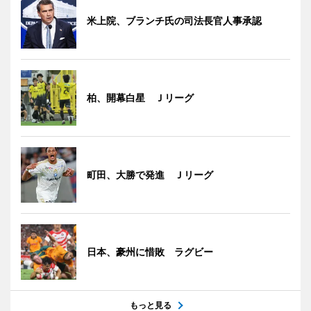
米上院、ブランチ氏の司法長官人事承認
柏、開幕白星 Ｊリーグ
町田、大勝で発進 Ｊリーグ
日本、豪州に惜敗 ラグビー
もっと見る