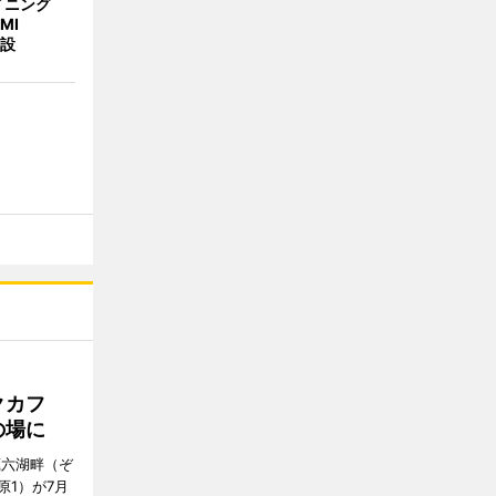
イニング
MI
併設
クカフ
の場に
蔵六湖畔（ぞ
1）が7月