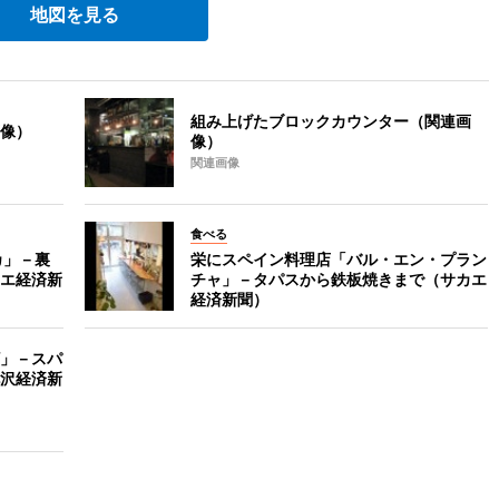
地図を見る
組み上げたブロックカウンター（関連画
像）
像）
関連画像
食べる
カ」－裏
栄にスペイン料理店「バル・エン・プラン
エ経済新
チャ」－タパスから鉄板焼きまで（サカエ
経済新聞）
」－スパ
沢経済新