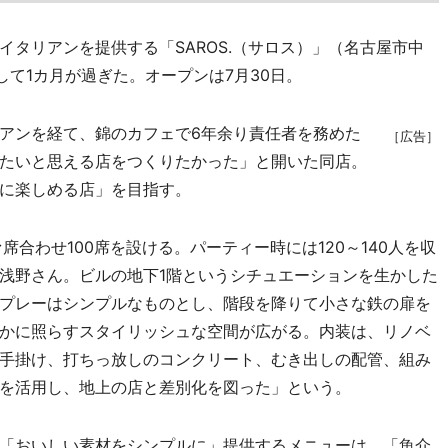
タリアンを提供する「SAROS.（サロス）」（名古屋市中
して1カ月が過ぎた。オープンは7月30日。
アンを経て、錦のカフェで6年余り責任者を務めた
［広告］
たいと思える店をつくりたかった」と開いた同店。
に楽しめる店」を目指す。
合わせ100席を設ける。パーティー時には120～140人を収
浅野さん。ビルの地下1階というシチュエーションを生かした
プレーはシンプルなものとし、階段を降りて小さな鉄の扉を
かに照らすスタイリッシュな空間が広がる。内装は、リノベ
手掛け、打ちっ放しのコンクリート、むき出しの配管、組み
を活用し、地上の店と差別化を図った」という。
「おいしい素材をシンプルに」提供するメニューは、「魚介