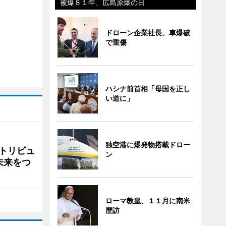
被爆８１年、広島原爆の日
ドローン企業社長、車爆破
で重傷
ハシナ前首相「母国を正し
い道に」
独空港に爆発物搭載ドロー
トリビュ
ン
未来をつ
ローマ教皇、１１月に南米
歴訪