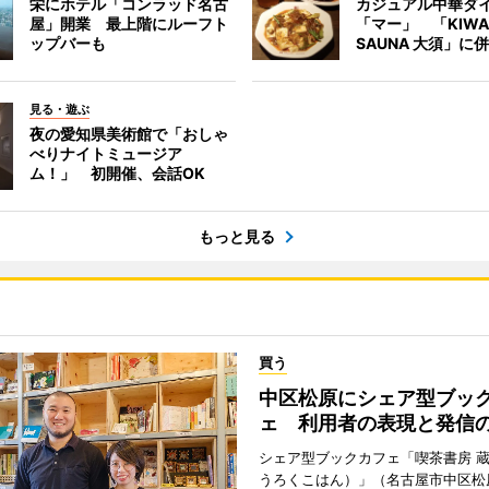
栄にホテル「コンラッド名古
カジュアル中華ダ
屋」開業 最上階にルーフト
「マー」 「KIWA
ップバーも
SAUNA 大須」に
見る・遊ぶ
夜の愛知県美術館で「おしゃ
べりナイトミュージア
ム！」 初開催、会話OK
もっと見る
買う
中区松原にシェア型ブッ
ェ 利用者の表現と発信
シェア型ブックカフェ「喫茶書房 
うろくこはん）」（名古屋市中区松原