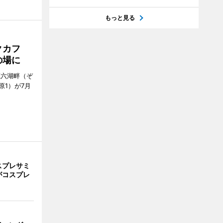
もっと見る
クカフ
の場に
蔵六湖畔（ぞ
1）が7月
スプレサミ
がコスプレ