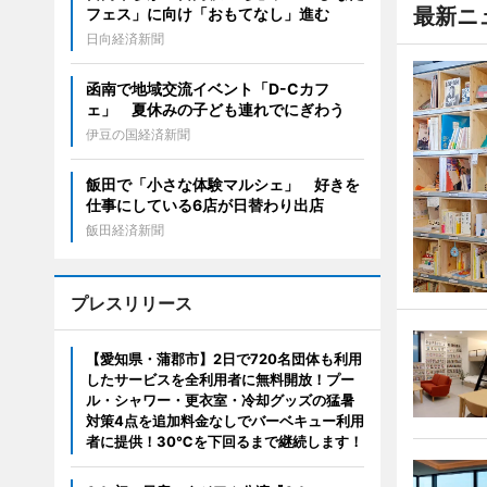
最新ニ
フェス」に向け「おもてなし」進む
日向経済新聞
函南で地域交流イベント「D-Cカフ
ェ」 夏休みの子ども連れでにぎわう
伊豆の国経済新聞
飯田で「小さな体験マルシェ」 好きを
仕事にしている6店が日替わり出店
飯田経済新聞
プレスリリース
【愛知県・蒲郡市】2日で720名団体も利用
したサービスを全利用者に無料開放！プー
ル・シャワー・更衣室・冷却グッズの猛暑
対策4点を追加料金なしでバーベキュー利用
者に提供！30℃を下回るまで継続します！