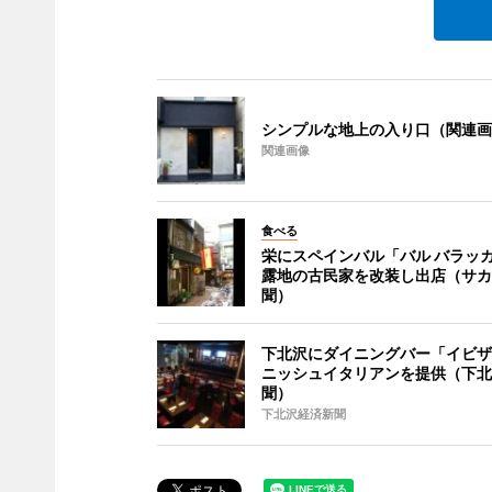
シンプルな地上の入り口（関連画
関連画像
食べる
栄にスペインバル「バル バラッ
露地の古民家を改装し出店（サカ
聞）
下北沢にダイニングバー「イビザ
ニッシュイタリアンを提供（下北
聞）
下北沢経済新聞