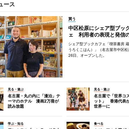
ュース
買う
中区松原にシェア型ブッ
ェ 利用者の表現と発信
シェア型ブックカフェ「喫茶書房 
うろくこはん）」（名古屋市中区松原
26日、オープンした。
見る・遊ぶ
見る・遊ぶ
名古屋・丸の内に「漫泊」テ
名古屋で「世界コ
ーマのホテル 漫画2万冊が
ット」 香港代表
読み放題
世界一に
学ぶ・知る
食べる