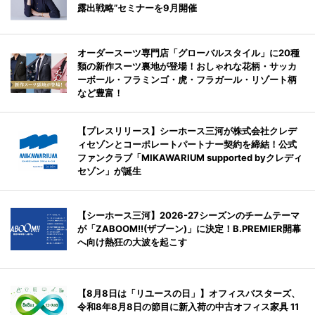
露出戦略”セミナーを9月開催
オーダースーツ専門店「グローバルスタイル」に20種
類の新作スーツ裏地が登場！おしゃれな花柄・サッカ
ーボール・フラミンゴ・虎・フラガール・リゾート柄
など豊富！
【プレスリリース】シーホース三河が株式会社クレデ
ィセゾンとコーポレートパートナー契約を締結！公式
ファンクラブ「MIKAWARIUM supported byクレディ
セゾン」が誕生
【シーホース三河】2026-27シーズンのチームテーマ
が「ZABOOM!!(ザブーン)」に決定！B.PREMIER開幕
へ向け熱狂の大波を起こす
【8月8日は「リユースの日」】オフィスバスターズ、
令和8年8月8日の節目に新入荷の中古オフィス家具 11