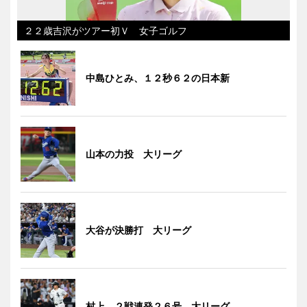
２２歳吉沢がツアー初Ｖ 女子ゴルフ
中島ひとみ、１２秒６２の日本新
山本の力投 大リーグ
大谷が決勝打 大リーグ
村上、２戦連発２６号 大リーグ