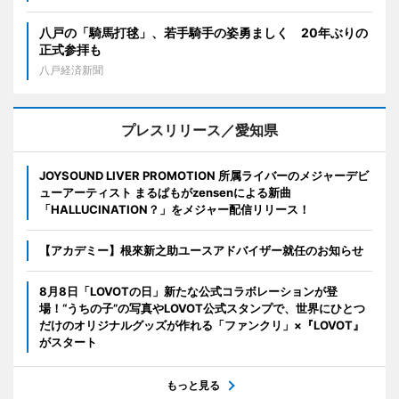
八戸の「騎馬打毬」、若手騎手の姿勇ましく 20年ぶりの
正式参拝も
八戸経済新聞
プレスリリース／愛知県
JOYSOUND LIVER PROMOTION 所属ライバーのメジャーデビ
ューアーティスト まるぱもがzensenによる新曲
「HALLUCINATION？」をメジャー配信リリース！
【アカデミー】根來新之助ユースアドバイザー就任のお知らせ
8月8日「LOVOTの日」新たな公式コラボレーションが登
場！“うちの子”の写真やLOVOT公式スタンプで、世界にひとつ
だけのオリジナルグッズが作れる「ファンクリ」×『LOVOT』
がスタート
もっと見る