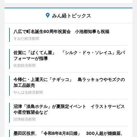
みん経トピックス
八広で町名誕生60周年祝賀会 小池都知事も祝福
すみだ経済新聞
佐賀に「ばくてん屋」 「シルク・ドゥ・ソレイユ」元パ
フォーマーが指導
佐賀経済新聞
今帰仁・上運天に「ナギッコ」 島ラッキョウやモズクの
加工品販売
やんばる経済新聞
沼津「淡島ホテル」が夏限定イベント イラストサービス
や星空観望会など
沼津経済新聞
墨田区役所、「令和8年8月8日婚」 300人超が婚姻届、