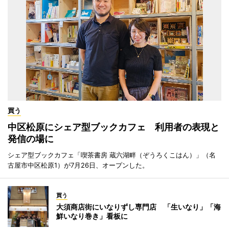
買う
中区松原にシェア型ブックカフェ 利用者の表現と
発信の場に
シェア型ブックカフェ「喫茶書房 蔵六湖畔（ぞうろくこはん）」（名
古屋市中区松原1）が7月26日、オープンした。
買う
大須商店街にいなりずし専門店 「生いなり」「海
鮮いなり巻き」看板に