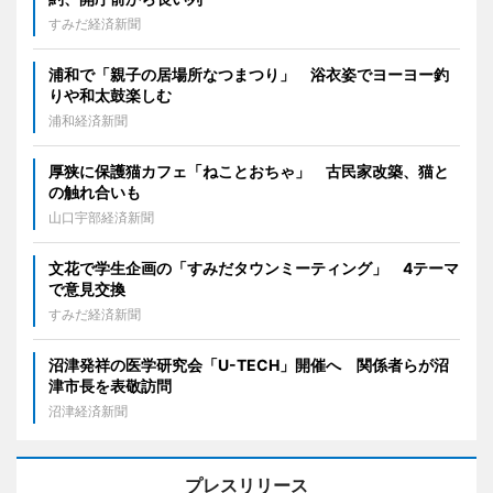
すみだ経済新聞
浦和で「親子の居場所なつまつり」 浴衣姿でヨーヨー釣
りや和太鼓楽しむ
浦和経済新聞
厚狭に保護猫カフェ「ねことおちゃ」 古民家改築、猫と
の触れ合いも
山口宇部経済新聞
文花で学生企画の「すみだタウンミーティング」 4テーマ
で意見交換
すみだ経済新聞
沼津発祥の医学研究会「U-TECH」開催へ 関係者らが沼
津市長を表敬訪問
沼津経済新聞
プレスリリース