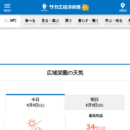
34°C
食べる
見る・遊ぶ
買う
暮らす・働く
学ぶ・知る
広域栄圏の天気
今日
明日
8月8日
8月9日
(土)
(日)
最高気温
34
℃ [-1]