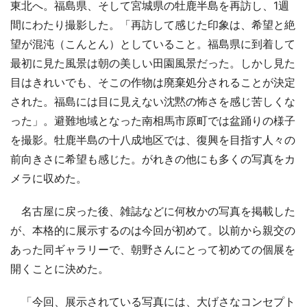
東北へ。福島県、そして宮城県の牡鹿半島を再訪し、1週
間にわたり撮影した。「再訪して感じた印象は、希望と絶
望が混沌（こんとん）としていること。福島県に到着して
最初に見た風景は朝の美しい田園風景だった。しかし見た
目はきれいでも、そこの作物は廃棄処分されることが決定
された。福島には目に見えない沈黙の怖さを感じ苦しくな
った」。避難地域となった南相馬市原町では盆踊りの様子
を撮影。牡鹿半島の十八成地区では、復興を目指す人々の
前向きさに希望も感じた。がれきの他にも多くの写真をカ
メラに収めた。
名古屋に戻った後、雑誌などに何枚かの写真を掲載した
が、本格的に展示するのは今回が初めて。以前から親交の
あった同ギャラリーで、朝野さんにとって初めての個展を
開くことに決めた。
「今回、展示されている写真には、大げさなコンセプト