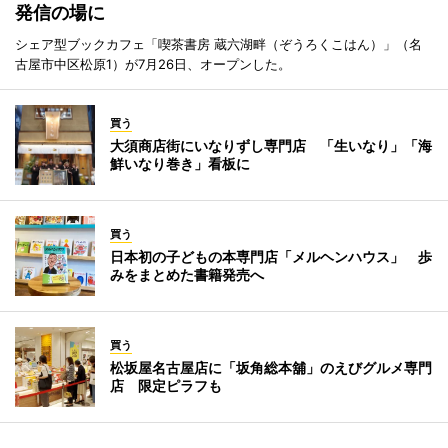
発信の場に
シェア型ブックカフェ「喫茶書房 蔵六湖畔（ぞうろくこはん）」（名
古屋市中区松原1）が7月26日、オープンした。
買う
大須商店街にいなりずし専門店 「生いなり」「海
鮮いなり巻き」看板に
買う
日本初の子どもの本専門店「メルヘンハウス」 歩
みをまとめた書籍発売へ
買う
松坂屋名古屋店に「坂角総本舖」のえびグルメ専門
店 限定ピラフも