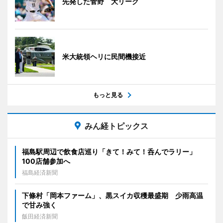
先発した菅野 大リーグ
米大統領ヘリに民間機接近
もっと見る
みん経トピックス
福島駅周辺で飲食店巡り「きて！みて！呑んでラリー」
100店舗参加へ
福島経済新聞
下條村「岡本ファーム」、黒スイカ収穫最盛期 少雨高温
で甘み強く
飯田経済新聞