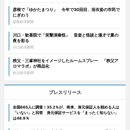
彦根で「ゆかたまつり」 今年で30回目、浴衣姿の市民で
にぎわう
彦根経済新聞
川口・歓喜院で「笑撃演奏怪」 音楽と怪談と漫才で夏の
夜を彩る
川口経済新聞
秩父・三峯神社をイメージしたルームスプレー 「秩父ア
ロマラボ」が商品化
秩父経済新聞
プレスリリース
全国665人に調査！35.2％が、将来、身元保証人を頼める人は
「いない」と回答 身元保証サービスを「まったく知らない」
は48.9％