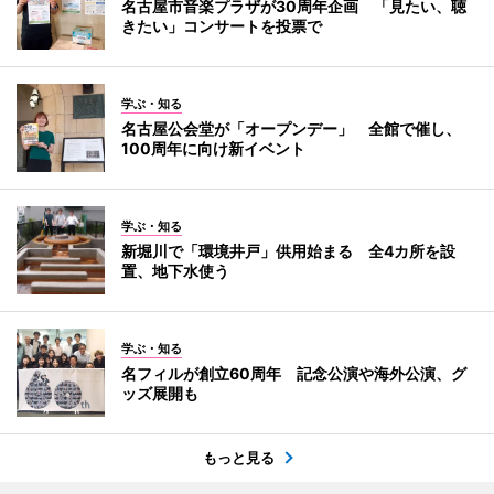
名古屋市音楽プラザが30周年企画 「見たい、聴
きたい」コンサートを投票で
学ぶ・知る
名古屋公会堂が「オープンデー」 全館で催し、
100周年に向け新イベント
学ぶ・知る
新堀川で「環境井戸」供用始まる 全4カ所を設
置、地下水使う
学ぶ・知る
名フィルが創立60周年 記念公演や海外公演、グ
ッズ展開も
もっと見る