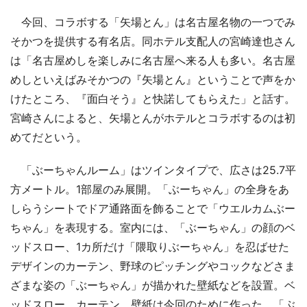
今回、コラボする「矢場とん」は名古屋名物の一つでみ
そかつを提供する有名店。同ホテル支配人の宮崎達也さん
は「名古屋めしを楽しみに名古屋へ来る人も多い。名古屋
めしといえばみそかつの『矢場とん』ということで声をか
けたところ、『面白そう』と快諾してもらえた」と話す。
宮崎さんによると、矢場とんがホテルとコラボするのは初
めてだという。
「ぶーちゃんルーム」はツインタイプで、広さは25.7平
方メートル。1部屋のみ展開。「ぶーちゃん」の全身をあ
しらうシートでドア通路面を飾ることで「ウエルカムぶー
ちゃん」を表現する。室内には、「ぶーちゃん」の顔のベ
ッドスロー、1カ所だけ「隈取りぶーちゃん」を忍ばせた
デザインのカーテン、野球のピッチングやコックなどさま
ざまな姿の「ぶーちゃん」が描かれた壁紙などを設置。ベ
ッドスロー、カーテン、壁紙は今回のために作った。「ぶ