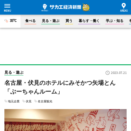
35°C
食べる
見る・遊ぶ
買う
暮らす・働く
学ぶ・知る
見る・遊ぶ
2023.07.21
名古屋・伏見のホテルにみそかつ矢場とん
「ぶーちゃんルーム」
地元企業
伏見
名古屋観光