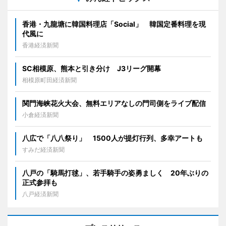
香港・九龍塘に韓国料理店「Social」 韓国定番料理を現
代風に
香港経済新聞
SC相模原、熊本と引き分け J3リーグ開幕
相模原町田経済新聞
関門海峡花火大会、無料エリアなしの門司側をライブ配信
小倉経済新聞
八広で「八八祭り」 1500人が提灯行列、多幸アートも
すみだ経済新聞
八戸の「騎馬打毬」、若手騎手の姿勇ましく 20年ぶりの
正式参拝も
八戸経済新聞