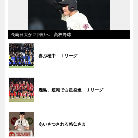
長崎日大が２回戦へ 高校野球
喜ぶ植中 Ｊリーグ
鹿島、逆転で白星発進 Ｊリーグ
あいさつされる悠仁さま