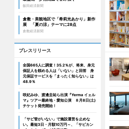
飯田経済新聞
倉敷・美観地区で「希莉光あかり」新作
展 「夏の涼」テーマに28点
倉敷経済新聞
プレスリリース
全国665人に調査！35.2％が、将来、身元
保証人を頼める人は「いない」と回答 身
元保証サービスを「まったく知らない」は
48.9％
咲妃みゆ、渡邊圭祐ら出演『Yerma イェル
マ』ツアー最終地・愛知公演 ８月8日(土)
チケット発売開始！
「サビ管がいない」で施設運営を止めな
い。最短3日・月額10万円～、「サビカン