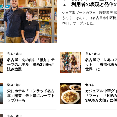
ェ 利用者の表現と発信
シェア型ブックカフェ「喫茶書房 
うろくこはん）」（名古屋市中区松原
26日、オープンした。
見る・遊ぶ
見る・遊ぶ
名古屋・丸の内に「漫泊」テ
名古屋で「世界コ
ーマのホテル 漫画2万冊が
ット」 香港代表
読み放題
世界一に
学ぶ・知る
食べる
栄にホテル「コンラッド名古
カジュアル中華ダ
屋」開業 最上階にルーフト
「マー」 「KIWA
ップバーも
SAUNA 大須」に
見る・遊ぶ