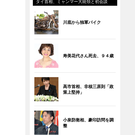
タイ首相、ミャンマー大統領と初会談
川底から独軍バイク
寿美花代さん死去、９４歳
高市首相、非核三原則「政
策上堅持」
小泉防衛相、豪印訪問を調
整