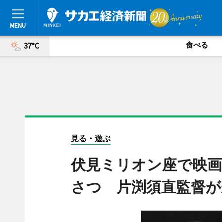
食べる
37°C
見る・遊ぶ
伏見ミリオン座で映画
さつ 片渕須直監督が