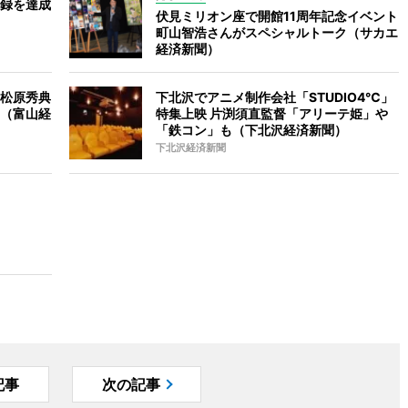
録を達成
伏見ミリオン座で開館11周年記念イベント
町山智浩さんがスペシャルトーク（サカエ
経済新聞）
松原秀典
下北沢でアニメ制作会社「STUDIO4℃」
（富山経
特集上映 片渕須直監督「アリーテ姫」や
「鉄コン」も（下北沢経済新聞）
下北沢経済新聞
記事
次の記事