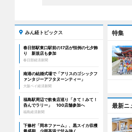
みん経トピックス
特集
春日部駅東口駅前の17店が恒例の七夕飾
り 新規店も参加
春日部経済新聞
南港の結婚式場で「アリスのゴシックフ
ァンタジーアフタヌーンティー」
大阪ベイ経済新聞
福島駅周辺で飲食店巡り「きて！みて！
最新ニ
呑んでラリー」 100店舗参加へ
福島経済新聞
下條村「岡本ファーム」、黒スイカ収穫
最盛期 少雨高温で甘み強く