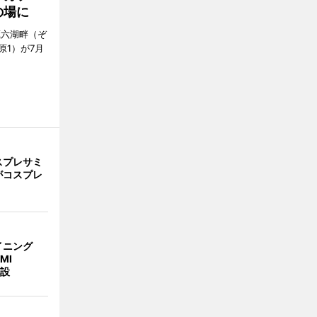
の場に
蔵六湖畔（ぞ
1）が7月
スプレサミ
がコスプレ
イニング
MI
併設