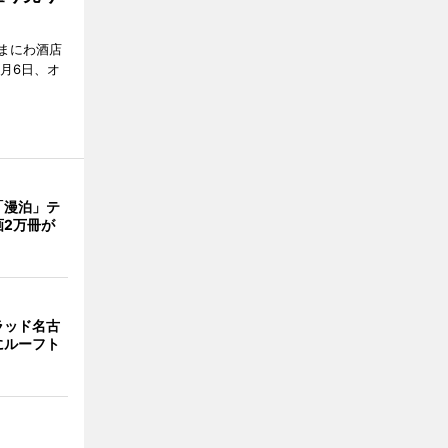
まにわ酒店
月6日、オ
「漫泊」テ
画2万冊が
ラッド名古
にルーフト