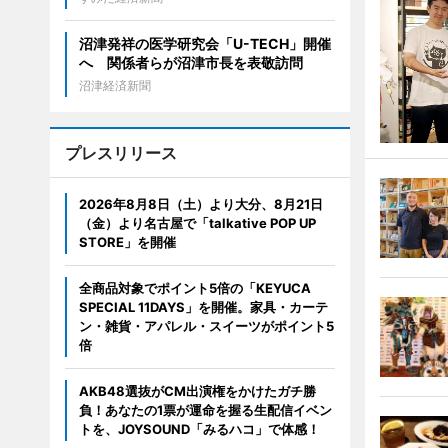
沼津発祥の医学研究会「U-TECH」開催
へ 関係者らが沼津市長を表敬訪問
沼津経済新聞
プレスリリース
2026年8月8日（土）より大分、8月21日
（金）より名古屋で「talkative POP UP
STORE」を開催
全商品対象でポイント5倍の「KEYUCA
SPECIAL 11DAYS」を開催。家具・カーテ
ン・雑貨・アパレル・スイーツがポイント5
倍
AKB48選抜がCM出演権をかけたガチ勝
負！あなたの1票が運命を握る生配信イベン
トを、JOYSOUND「みるハコ」で体感！