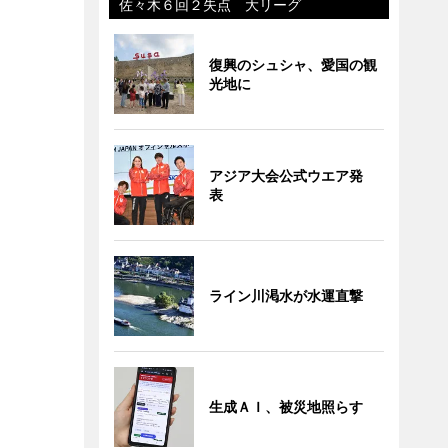
佐々木６回２失点 大リーグ
復興のシュシャ、愛国の観
光地に
アジア大会公式ウエア発
表
ライン川渇水が水運直撃
生成ＡＩ、被災地照らす