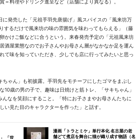
賞＝料理やドリンク進呈など（店舗により異なる）。
日に発売した「元祖手羽先唐揚げ」風スパイスの「風来坊万
振りするだけで風来坊の味の雰囲気を味わってもらえる」（藤
卵かけご飯などに合うという。来春発売予定の「元祖風来坊
居酒屋業態なのでお子さんやお母さん層がなかなか足を運ん
れて味を知っていただき、少しでも店に行ってみたいと思っ
キちゃん」も初披露。手羽先をモチーフにしたゴマをまぶし
な10歳の男の子で、趣味は日焼けと筋トレ、「サキちゃん」
みんなを笑顔にすること。「特にお子さまやお母さんたちに
しい見た目のキャラクターを作った」と話す。
漫画「トラとミケ」単行本化 名古屋の老
舗どて煮店を舞台に猫が織り成す物語（名
」 「世