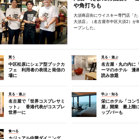
や角打ちも
大須商店街にウイスキー専門店「た
大須店」（名古屋市中区大須2）が8
ープンした。
買う
見る・遊ぶ
中区松原にシェア型ブックカ
名古屋・丸の内に
フェ 利用者の表現と発信の
ーマのホテル 漫
場に
読み放題
見る・遊ぶ
学ぶ・知る
名古屋で「世界コスプレサミ
栄にホテル「コン
ット」 香港代表がコスプレ
屋」開業 最上階
世界一に
ップバーも
食べる
カジュアル中華ダイニング