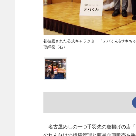
初披露された公式キャラクター「テバくん&サキち
取締役（右）
名古屋めしの一つ手羽先の唐揚げの店「風
のれん分けの版権管理と商品企画販売を手