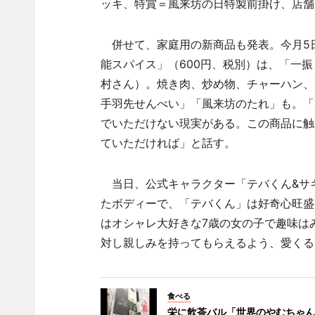
ッキ、特賞＝風来坊の日特製前掛け、店舗
併せて、家庭用の新商品も発表。今月5
能スパイス」（600円、税別）は、「一
村さん）。焼き肉、炒め物、チャーハン、
手羽先せんべい」「風来坊のたれ」も。「
でいただけない現実がある。この商品に触
ていただければ」と話す。
当日、公式キャラクター「テバくん&サ
たボディーで、「テバくん」は好奇心旺盛
はオシャレ大好きな7歳の女の子で趣味は
対し親しみを持ってもらえるよう、愛くる
食べる
栄に飲茶バル「世界のやむちゃん