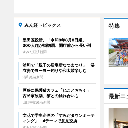
みん経トピックス
特集
墨田区役所、「令和8年8月8日婚」
300人超が婚姻届、開庁前から長い列
すみだ経済新聞
浦和で「親子の居場所なつまつり」 浴
衣姿でヨーヨー釣りや和太鼓楽しむ
浦和経済新聞
厚狭に保護猫カフェ「ねことおちゃ」
最新ニ
古民家改築、猫との触れ合いも
山口宇部経済新聞
文花で学生企画の「すみだタウンミーテ
ィング」 4テーマで意見交換
すみだ経済新聞