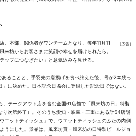
か
、本部、関係者がワンチームとなり、毎年11月11
［広告］
風来坊からお客さまに笑顔や幸せを届けられたら。
テップにつなぎたい」と意気込みを見せる。
月であることと、手羽先の唐揚げを食べ終えた後、骨が2本残っ
11日」に決めた。日本記念日協会に登録した記念日ではない。
）から、テークアウト店を含む全国61店舗で「風来坊の日」特製
なり次第終了）。そのうち愛知・岐阜・三重にある計54店舗
ウエットティッシュ」で、ウエットティッシュのふたの内側
ようにした。景品は、風来坊賞＝風来坊の日特製ビールジョ