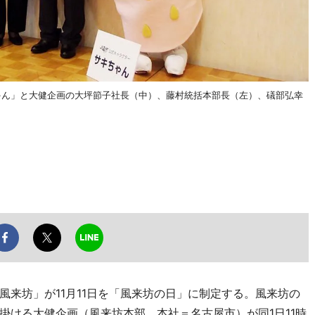
ゃん」と大健企画の大坪節子社長（中）、藤村統括本部長（左）、礒部弘幸
来坊」が11月11日を「風来坊の日」に制定する。風来坊の
掛ける大健企画（風来坊本部、本社＝名古屋市）が同1日11時