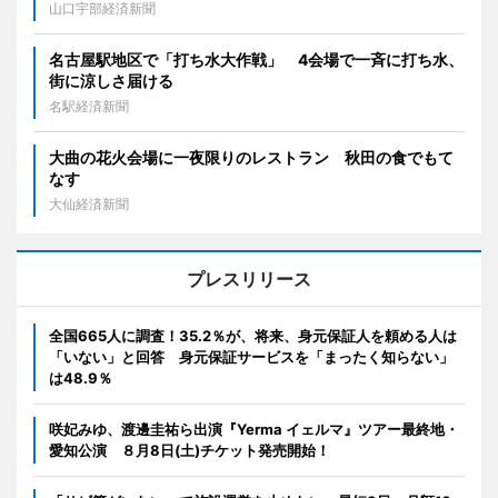
山口宇部経済新聞
名古屋駅地区で「打ち水大作戦」 4会場で一斉に打ち水、
街に涼しさ届ける
名駅経済新聞
大曲の花火会場に一夜限りのレストラン 秋田の食でもて
なす
大仙経済新聞
プレスリリース
全国665人に調査！35.2％が、将来、身元保証人を頼める人は
「いない」と回答 身元保証サービスを「まったく知らない」
は48.9％
咲妃みゆ、渡邊圭祐ら出演『Yerma イェルマ』ツアー最終地・
愛知公演 ８月8日(土)チケット発売開始！