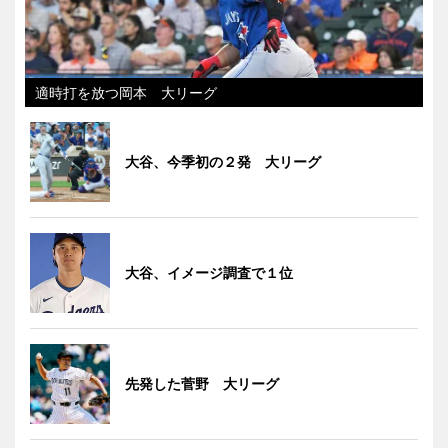
適時打を放つ岡本 大リーグ
大谷、今季初の２発 大リーグ
大谷、イメージ調査で１位
先発した菅野 大リーグ