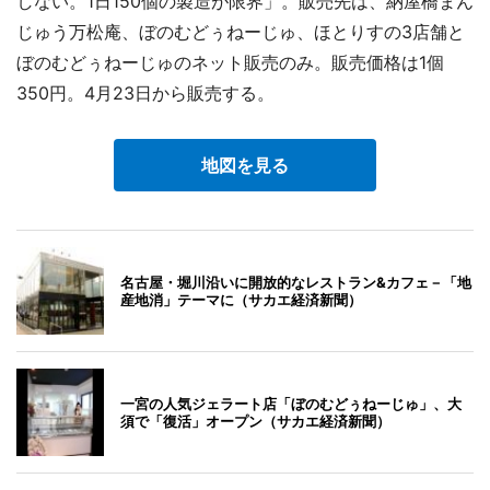
しない。1日150個の製造が限界」。販売先は、納屋橋まん
じゅう万松庵、ぼのむどぅねーじゅ、ほとりすの3店舗と
ぼのむどぅねーじゅのネット販売のみ。販売価格は1個
350円。4月23日から販売する。
地図を見る
名古屋・堀川沿いに開放的なレストラン&カフェ－「地
産地消」テーマに（サカエ経済新聞）
一宮の人気ジェラート店「ぼのむどぅねーじゅ」、大
須で「復活」オープン（サカエ経済新聞）