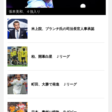
張本美和、４強入り
米上院、ブランチ氏の司法長官人事承認
柏、開幕白星 Ｊリーグ
町田、大勝で発進 Ｊリーグ
日本、豪州に惜敗 ラグビー