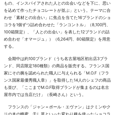
もの、インスパイアされた人との出会いなどを下に、思い
を込めて作ったチョコレートが並ぶ」という。テーマに合
わせ「素材との出合い」に焦点を当てた16ブランドのショ
コラを1個ずつ詰め合わせた「ランコントル」（8,100円、
100箱限定）、「人との出会い」を表した12ブランドの詰
め合わせ「オマージュ」）（6,264円、80箱限定）を用意
する。
会期中は約100ブランド（うち名古屋地区初出店3ブラ
ンド、同店限定180種類）の商品を販売する。フランス国
家にその腕を認められた職人に与えられる「M.O.F（フラ
ンス国家最優秀職人章）」を取得した14人のシェフの商品
も並び、「ここまでM.O.F取得ブランドが集まるのは名古
屋市内では当店だけ」（長崎さん）という。
フランスの「ジャン＝ポール・エヴァン」はクミンやク
リの木の蜂蜜、干し草といった変わり種を使ったショコラ