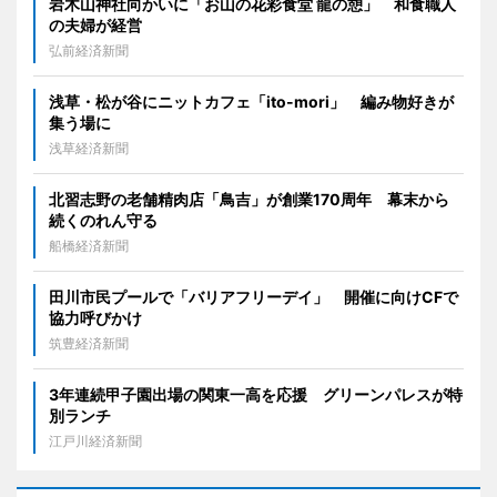
岩木山神社向かいに「お山の花彩食堂 龍の憩」 和食職人
の夫婦が経営
弘前経済新聞
浅草・松が谷にニットカフェ「ito-mori」 編み物好きが
集う場に
浅草経済新聞
北習志野の老舗精肉店「鳥吉」が創業170周年 幕末から
続くのれん守る
船橋経済新聞
田川市民プールで「バリアフリーデイ」 開催に向けCFで
協力呼びかけ
筑豊経済新聞
3年連続甲子園出場の関東一高を応援 グリーンパレスが特
別ランチ
江戸川経済新聞