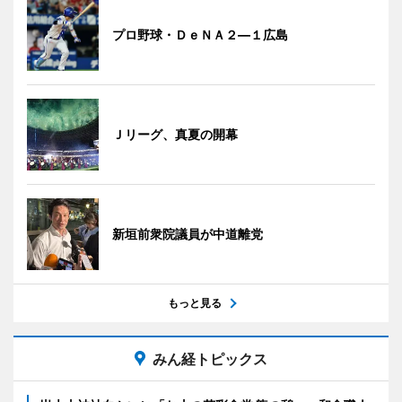
プロ野球・ＤｅＮＡ２―１広島
Ｊリーグ、真夏の開幕
新垣前衆院議員が中道離党
もっと見る
みん経トピックス