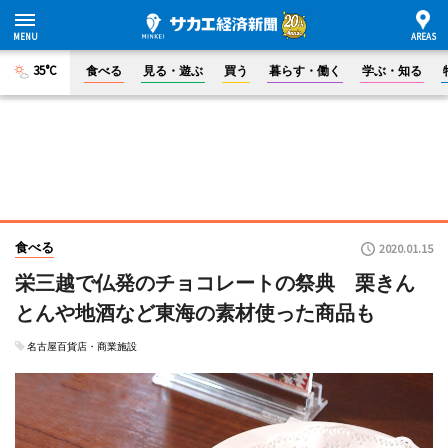
35°C
食べる
見る・遊ぶ
買う
暮らす・働く
学ぶ・知る
食べる
2020.01.15
栄三越で仏発のチョコレートの祭典 栗きん
とんや地酒など東海の素材使った商品も
名古屋百貨店・商業施設