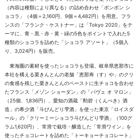
（内容は種類により異なる）の詰め合わせ「ボンボン シ
ョコラ」（4個＝2,160円、9個＝4,482円）を用意。フラ
ンスの「フランク・ケストナー」は「Tokyo 2020」をテ
ーマに、青・黒・赤・黄・緑の5色をポイントで入れた5
種類のショコラを詰めた「ショコラ アソート」（5個入
り、3,024円）を販売。
東海圏の素材を使ったショコラも登場。岐阜県恵那市に
本社を構える栗きんとんの老舗「恵那寿（す）や」のクリ
の食感を残した栗きんとんのペーストに生チョコを合わせ
たフランス「メゾン ショーダン」の「パヴェ オ マロン」
（25個、1,836円）、愛知の酒蔵「勲碧（くんぺき）酒
造」の希少酒「斗びんどり雫酒」を使った東京「ロイスダ
ール」の「クリーミーショコラ斗びんどり雫酒」（100グ
ラム1,620円）、常滑で栽培・醸造した「常滑ワイン」を
使ったチョコレートを詰めた「トーキョーチョコレート」