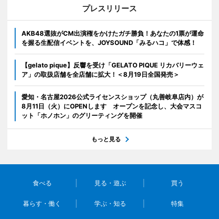
プレスリリース
AKB48選抜がCM出演権をかけたガチ勝負！あなたの1票が運命
を握る生配信イベントを、JOYSOUND「みるハコ」で体感！
【gelato pique】反響を受け「GELATO PIQUE リカバリーウェ
ア」の取扱店舗を全店舗に拡大！＜8月19日全国発売＞
愛知・名古屋2026公式ライセンスショップ（丸善岐阜店内）が
8月11日（火）にOPENします オープンを記念し、大会マスコ
ット「ホノホン」のグリーティングを開催
もっと見る
食べる
見る・遊ぶ
買う
暮らす・働く
学ぶ・知る
特集