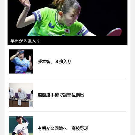
早田が８強入り
張本智、８強入り
脳腫瘍手術で誤部位摘出
有明が２回戦へ 高校野球