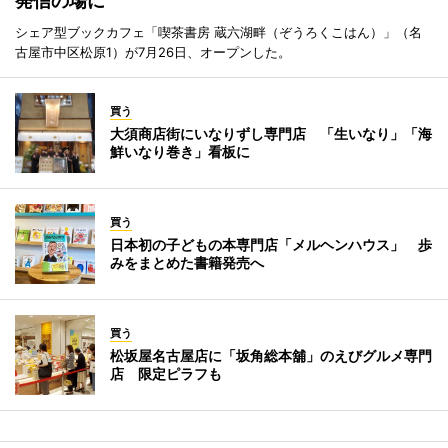
発信の場に
シェア型ブックカフェ「喫茶書房 蔵六湖畔（ぞうろくこはん）」（名
古屋市中区松原1）が7月26日、オープンした。
買う
大須商店街にいなりずし専門店 「生いなり」「海
鮮いなり巻き」看板に
買う
日本初の子どもの本専門店「メルヘンハウス」 歩
みをまとめた書籍発売へ
買う
松坂屋名古屋店に「坂角総本舖」のえびグルメ専門
店 限定ピラフも