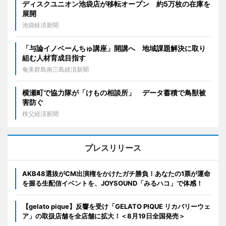
ディスクユニオン池袋店が移転オープン 約5万枚の在庫を
展開
池袋経済新聞
「与論イノベーんちゅ講座」開講へ 地域課題解決に取り
組む人材育成目指す
奄美群島南三島経済新聞
横瀬町で協力隊が「けもの相談所」 データ蓄積で鳥獣被
害防ぐ
秩父経済新聞
プレスリリース
AKB48選抜がCM出演権をかけたガチ勝負！あなたの1票が運命
を握る生配信イベントを、JOYSOUND「みるハコ」で体感！
【gelato pique】反響を受け「GELATO PIQUE リカバリーウェ
ア」の取扱店舗を全店舗に拡大！＜8月19日全国発売＞