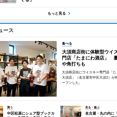
もっと見る
ュース
食べる
大須商店街に体験型ウイ
門店「たまにわ酒店」 
や角打ちも
大須商店街にウイスキー専門店「た
大須店」（名古屋市中区大須2）が8
ープンした。
買う
見る・遊ぶ
中区松原にシェア型ブックカ
名古屋・丸の内に