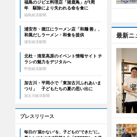
福島のジビエ料理店「猪鹿鳥」が1周
年 駆除により失われる命を食に
福島経済新聞
浦安市・堀江にラーメン店「和麺 善」、
最新ニ
和風だしラーメン・和食を提供
浦安経済新聞
北杜・清里高原のイベント情報サイト チ
ラシの魅力をデジタルへ
甲府経済新聞
加古川・平岡小で「東加古川ふれあいま
つり」 子どもたちの夏の思い出に
加古川経済新聞
プレスリリース
毎日の“届かない”を、子どもの“できた”に。