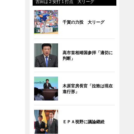
吉田は２安打１打点 大リーグ
千賀の力投 大リーグ
高市首相靖国参拝「適切に
判断」
木原官房長官「拉致は現在
進行形」
ＥＰＡ視野に議論継続