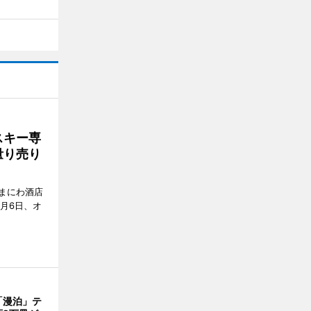
スキー専
量り売り
まにわ酒店
月6日、オ
「漫泊」テ