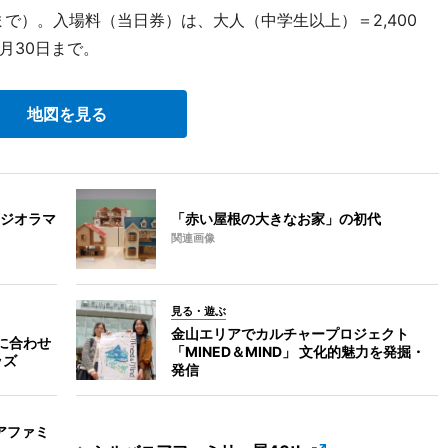
まで）。入場料（当日券）は、大人（中学生以上）＝2,400
1月30日まで。
地図を見る
ジオラマ
「赤い屋根の大きなお家」の初代
関連画像
見る・遊ぶ
金山エリアでカルチャープロジェクト
に合わせ
「MINED＆MIND」 文化的魅力を発掘・
ッズ
発信
アファミ