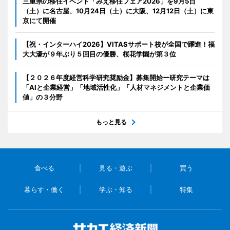
三重県の移住イベント「みえ移住フェア2026」を9月5日
（土）に名古屋、10月24日（土）に大阪、12月12日（土）に東
京にて開催
【祝・インターハイ2026】VITASサポート校が全国で躍進！福
大大濠が９年ぶり５回目の優勝、桜花学園が第３位
【２０２６年度経営科学研究奨励金】募集開始ー研究テーマは
「AIと企業経営」「地域活性化」「人材マネジメントと企業価
値」の３分野
もっと見る
食べる
見る・遊ぶ
買う
暮らす・働く
学ぶ・知る
特集