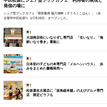
中区松原にシェア型ブックカフェ 利用者の表現と
発信の場に
シェア型ブックカフェ「喫茶書房 蔵六湖畔（ぞうろくこはん）」（名
古屋市中区松原1）が7月26日、オープンした。
買う
大須商店街にいなりずし専門店 「生いなり」「海
鮮いなり巻き」看板に
買う
日本初の子どもの本専門店「メルヘンハウス」 歩
みをまとめた書籍発売へ
買う
松坂屋名古屋店に「坂角総本舖」のえびグルメ専門
店 限定ピラフも