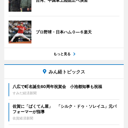
台湾、中国軍上陸阻止へ演習
プロ野球・日本ハム０―６楽天
もっと見る
みん経トピックス
八広で町名誕生60周年祝賀会 小池都知事も祝福
すみだ経済新聞
佐賀に「ばくてん屋」 「シルク・ドゥ・ソレイユ」元パ
フォーマーが指導
佐賀経済新聞