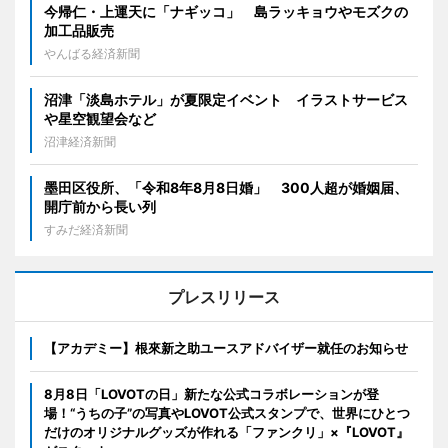
今帰仁・上運天に「ナギッコ」 島ラッキョウやモズクの
加工品販売
やんばる経済新聞
沼津「淡島ホテル」が夏限定イベント イラストサービス
や星空観望会など
沼津経済新聞
墨田区役所、「令和8年8月8日婚」 300人超が婚姻届、
開庁前から長い列
すみだ経済新聞
プレスリリース
【アカデミー】根來新之助ユースアドバイザー就任のお知らせ
8月8日「LOVOTの日」新たな公式コラボレーションが登
場！“うちの子”の写真やLOVOT公式スタンプで、世界にひとつ
だけのオリジナルグッズが作れる「ファンクリ」×『LOVOT』