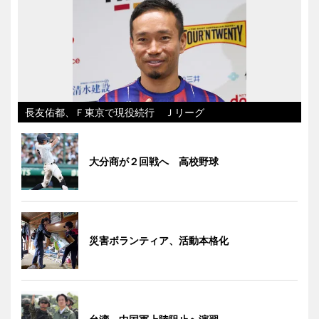
長友佑都、Ｆ東京で現役続行 Ｊリーグ
大分商が２回戦へ 高校野球
災害ボランティア、活動本格化