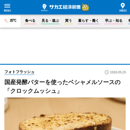
35°C
食べる
見る・遊ぶ
買う
暮らす・働く
学ぶ・知る
フォトフラッシュ
2026.05.29
国産発酵バターを使ったベシャメルソースの
「クロックムッシュ」