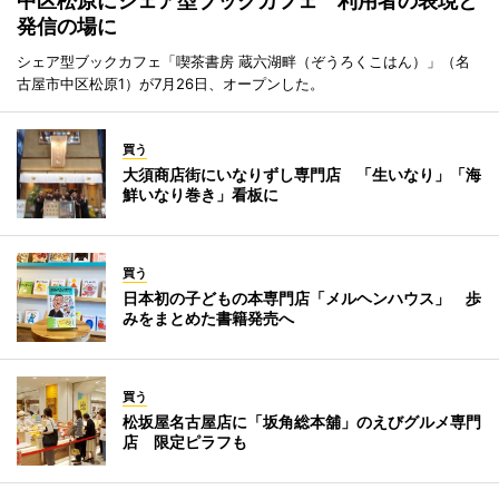
中区松原にシェア型ブックカフェ 利用者の表現と
発信の場に
シェア型ブックカフェ「喫茶書房 蔵六湖畔（ぞうろくこはん）」（名
古屋市中区松原1）が7月26日、オープンした。
買う
大須商店街にいなりずし専門店 「生いなり」「海
鮮いなり巻き」看板に
買う
日本初の子どもの本専門店「メルヘンハウス」 歩
みをまとめた書籍発売へ
買う
松坂屋名古屋店に「坂角総本舖」のえびグルメ専門
店 限定ピラフも