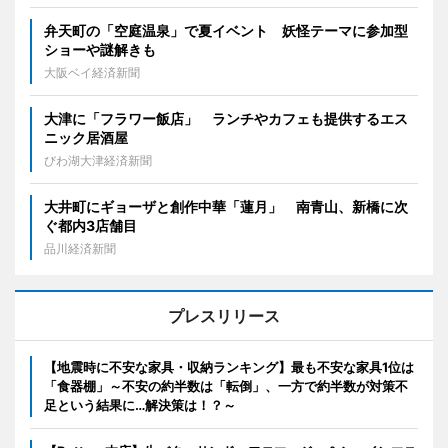
弁天町の「空庭温泉」で夏イベント 妖怪テーマに参加型
ショーや謎解きも
大阪ベイ経済新聞
大津に「フラワー飯店」 ランチやカフェも提供するエス
ニック居酒屋
びわ湖大津経済新聞
大井町にギョーザと創作中華「蓮月」 南青山、新橋に次
ぐ都内3店舗目
品川経済新聞
プレスリリース
【地震時に不安な家具・収納ランキング】最も不安な家具1位は
「食器棚」～不安の約半数は「転倒」、一方で約半数が対策不
足という結果に…解決策は！？～