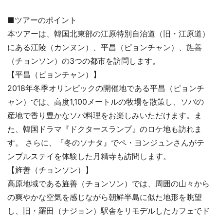
■ツアーのポイント
本ツアーは、韓国北東部の江原特別自治道（旧・江原道）
にある江陵（カンヌン）、平昌（ピョンチャン）、旌善
（チョンソン）の3つの都市を訪問します。
【平昌（ピョンチャン）】
2018年冬季オリンピックの開催地である平昌（ピョンチ
ャン）では、高度1,100メートルの牧場を散策し、ソバの
産地で香り豊かなソバ料理をお楽しみいただけます。ま
た、韓国ドラマ『ドクタースランプ』のロケ地も訪れま
す。 さらに、『冬のソナタ』でペ・ヨンジュンさんがテ
ンプルステイを体験した月精寺も訪問します。
【旌善（チョンソン）】
高原地域である旌善（チョンソン）では、周囲の山々から
の爽やかな空気を感じながら朝鮮半島に似た地形を眺望
し、旧・羅田（ナジョン）駅舎をリモデルしたカフェでド