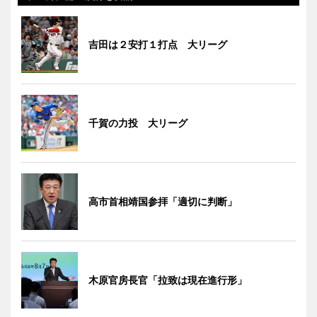
吉田は２安打１打点 大リーグ
千賀の力投 大リーグ
高市首相靖国参拝「適切に判断」
木原官房長官「拉致は現在進行形」