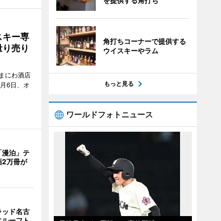
を提供する角打ち
スキー専
角打ちコーナーで提供する
量り売り
ウイスキーやラム
まにわ酒店
もっと見る
月6日、オ
ワールドフォトニュース
「漫泊」テ
画2万冊が
ラッド名古
にルーフト