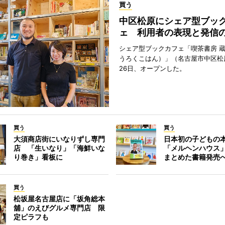
買う
中区松原にシェア型ブッ
ェ 利用者の表現と発信
シェア型ブックカフェ「喫茶書房 
うろくこはん）」（名古屋市中区松原
26日、オープンした。
買う
買う
大須商店街にいなりずし専門
日本初の子どもの
店 「生いなり」「海鮮いな
「メルヘンハウス
り巻き」看板に
まとめた書籍発売
買う
松坂屋名古屋店に「坂角総本
舖」のえびグルメ専門店 限
定ピラフも