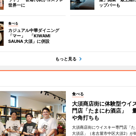
世界一に
ップバーも
食べる
カジュアル中華ダイニング
「マー」 「KIWAMI
SAUNA 大須」に併設
もっと見る
食べる
大須商店街に体験型ウイ
門店「たまにわ酒店」 
や角打ちも
大須商店街にウイスキー専門店「た
大須店」（名古屋市中区大須2）が8