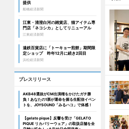
提供
船橋経済新聞
江東・清澄白河の雑貨店、猫アイテム専
門店「ネコシカ」としてリニューアル
江東経済新聞
遠鉄百貨店に「トーキョー煎餅」期間限
定ショップ 昨年12月に続き2回目
浜松経済新聞
プレスリリース
AKB48選抜がCM出演権をかけたガチ勝
負！あなたの1票が運命を握る生配信イベン
トを、JOYSOUND「みるハコ」で体感！
【gelato pique】反響を受け「GELATO
PIQUE リカバリーウェア」の取扱店舗を全