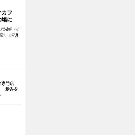
クカフ
の場に
蔵六湖畔（ぞ
1）が7月
本専門店
」 歩みを
へ