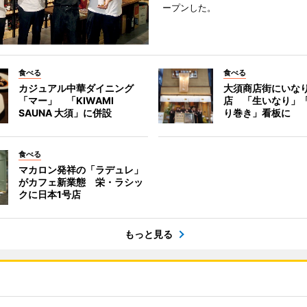
ープンした。
食べる
食べる
カジュアル中華ダイニング
大須商店街にいな
「マー」 「KIWAMI
店 「生いなり」
SAUNA 大須」に併設
り巻き」看板に
食べる
マカロン発祥の「ラデュレ」
がカフェ新業態 栄・ラシッ
クに日本1号店
もっと見る