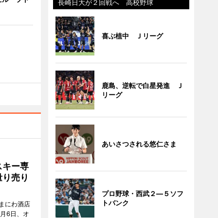
長崎日大が２回戦へ 高校野球
喜ぶ植中 Ｊリーグ
鹿島、逆転で白星発進 Ｊ
リーグ
あいさつされる悠仁さま
スキー専
量り売り
プロ野球・西武２―５ソフ
トバンク
まにわ酒店
月6日、オ