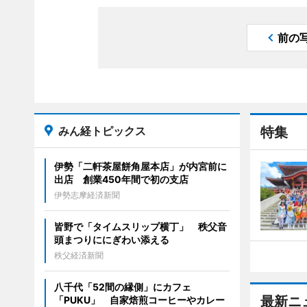
前の
みん経トピックス
特集
伊勢「二軒茶屋餅角屋本店」が内宮前に
出店 創業450年間で初の支店
伊勢志摩経済新聞
皆野で「タイムスリップ横丁」 秩父音
頭まつりににぎわい添える
秩父経済新聞
八千代「52間の縁側」にカフェ
最新ニ
「PUKU」 自家焙煎コーヒーやカレー