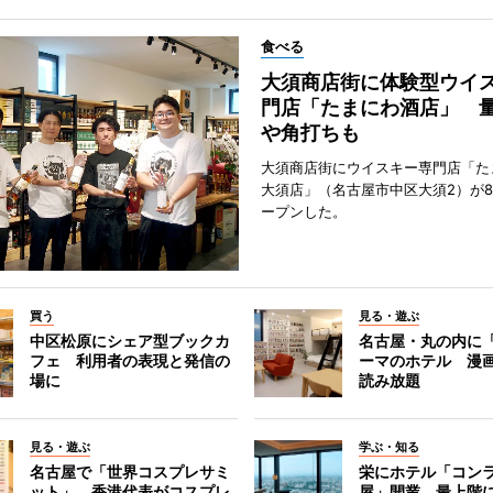
食べる
大須商店街に体験型ウイ
門店「たまにわ酒店」 
や角打ちも
大須商店街にウイスキー専門店「た
大須店」（名古屋市中区大須2）が8
ープンした。
買う
見る・遊ぶ
中区松原にシェア型ブックカ
名古屋・丸の内に
フェ 利用者の表現と発信の
ーマのホテル 漫
場に
読み放題
見る・遊ぶ
学ぶ・知る
名古屋で「世界コスプレサミ
栄にホテル「コン
ット」 香港代表がコスプレ
屋」開業 最上階