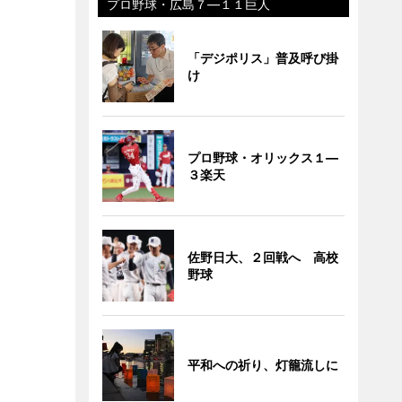
プロ野球・広島７―１１巨人
「デジポリス」普及呼び掛
け
プロ野球・オリックス１―
３楽天
佐野日大、２回戦へ 高校
野球
平和への祈り、灯籠流しに