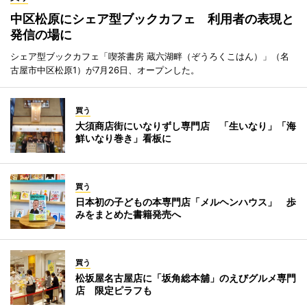
中区松原にシェア型ブックカフェ 利用者の表現と
発信の場に
シェア型ブックカフェ「喫茶書房 蔵六湖畔（ぞうろくこはん）」（名
古屋市中区松原1）が7月26日、オープンした。
買う
大須商店街にいなりずし専門店 「生いなり」「海
鮮いなり巻き」看板に
買う
日本初の子どもの本専門店「メルヘンハウス」 歩
みをまとめた書籍発売へ
買う
松坂屋名古屋店に「坂角総本舖」のえびグルメ専門
店 限定ピラフも