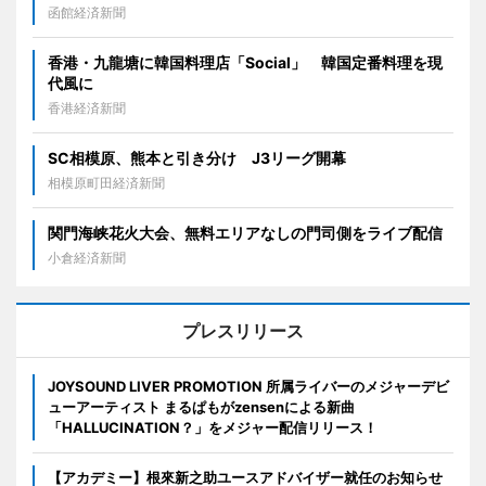
函館経済新聞
香港・九龍塘に韓国料理店「Social」 韓国定番料理を現
代風に
香港経済新聞
SC相模原、熊本と引き分け J3リーグ開幕
相模原町田経済新聞
関門海峡花火大会、無料エリアなしの門司側をライブ配信
小倉経済新聞
プレスリリース
JOYSOUND LIVER PROMOTION 所属ライバーのメジャーデビ
ューアーティスト まるぱもがzensenによる新曲
「HALLUCINATION？」をメジャー配信リリース！
【アカデミー】根來新之助ユースアドバイザー就任のお知らせ