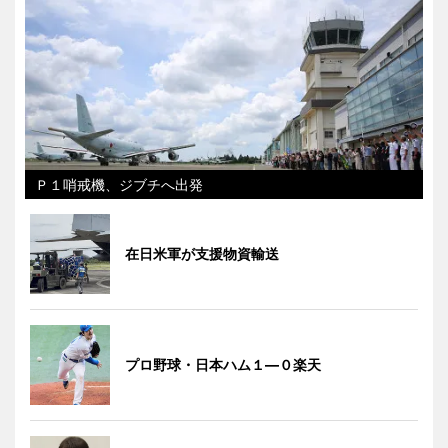
Ｐ１哨戒機、ジブチへ出発
在日米軍が支援物資輸送
プロ野球・日本ハム１―０楽天