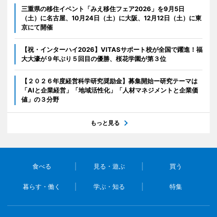
三重県の移住イベント「みえ移住フェア2026」を9月5日
（土）に名古屋、10月24日（土）に大阪、12月12日（土）に東
京にて開催
【祝・インターハイ2026】VITASサポート校が全国で躍進！福
大大濠が９年ぶり５回目の優勝、桜花学園が第３位
【２０２６年度経営科学研究奨励金】募集開始ー研究テーマは
「AIと企業経営」「地域活性化」「人材マネジメントと企業価
値」の３分野
もっと見る
食べる
見る・遊ぶ
買う
暮らす・働く
学ぶ・知る
特集