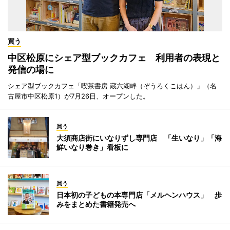
買う
中区松原にシェア型ブックカフェ 利用者の表現と
発信の場に
シェア型ブックカフェ「喫茶書房 蔵六湖畔（ぞうろくこはん）」（名
古屋市中区松原1）が7月26日、オープンした。
買う
大須商店街にいなりずし専門店 「生いなり」「海
鮮いなり巻き」看板に
買う
日本初の子どもの本専門店「メルヘンハウス」 歩
みをまとめた書籍発売へ