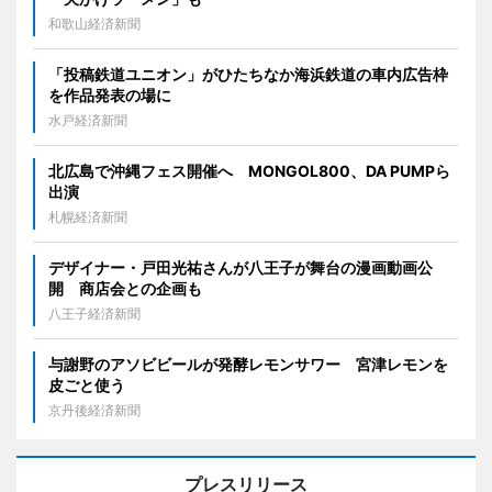
和歌山経済新聞
「投稿鉄道ユニオン」がひたちなか海浜鉄道の車内広告枠
を作品発表の場に
水戸経済新聞
北広島で沖縄フェス開催へ MONGOL800、DA PUMPら
出演
札幌経済新聞
デザイナー・戸田光祐さんが八王子が舞台の漫画動画公
開 商店会との企画も
八王子経済新聞
与謝野のアソビビールが発酵レモンサワー 宮津レモンを
皮ごと使う
京丹後経済新聞
プレスリリース