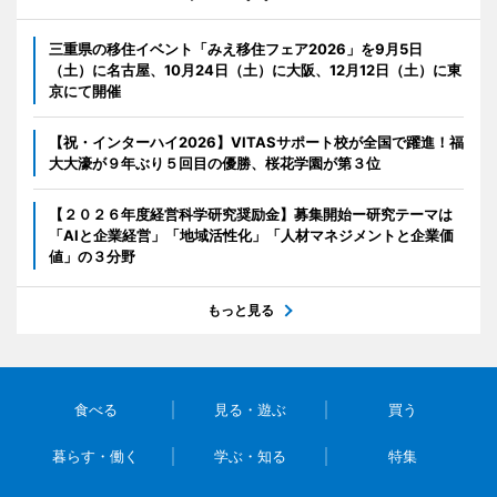
三重県の移住イベント「みえ移住フェア2026」を9月5日
（土）に名古屋、10月24日（土）に大阪、12月12日（土）に東
京にて開催
【祝・インターハイ2026】VITASサポート校が全国で躍進！福
大大濠が９年ぶり５回目の優勝、桜花学園が第３位
【２０２６年度経営科学研究奨励金】募集開始ー研究テーマは
「AIと企業経営」「地域活性化」「人材マネジメントと企業価
値」の３分野
もっと見る
食べる
見る・遊ぶ
買う
暮らす・働く
学ぶ・知る
特集