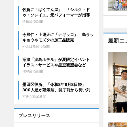
佐賀に「ばくてん屋」 「シルク・ド
ゥ・ソレイユ」元パフォーマーが指導
佐賀経済新聞
今帰仁・上運天に「ナギッコ」 島ラッ
最新ニ
キョウやモズクの加工品販売
やんばる経済新聞
沼津「淡島ホテル」が夏限定イベント
イラストサービスや星空観望会など
沼津経済新聞
墨田区役所、「令和8年8月8日婚」
300人超が婚姻届、開庁前から長い列
すみだ経済新聞
プレスリリース