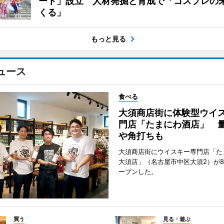
ート」設立 人材発掘と育成で「コスプレの
くる」
もっと見る
ュース
食べる
大須商店街に体験型ウイ
門店「たまにわ酒店」 
や角打ちも
大須商店街にウイスキー専門店「た
大須店」（名古屋市中区大須2）が8
ープンした。
買う
見る・遊ぶ