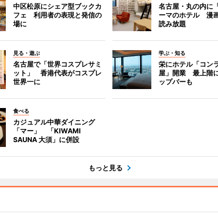
中区松原にシェア型ブックカ
名古屋・丸の内に
フェ 利用者の表現と発信の
ーマのホテル 漫
場に
読み放題
見る・遊ぶ
学ぶ・知る
名古屋で「世界コスプレサミ
栄にホテル「コン
ット」 香港代表がコスプレ
屋」開業 最上階
世界一に
ップバーも
食べる
カジュアル中華ダイニング
「マー」 「KIWAMI
SAUNA 大須」に併設
もっと見る