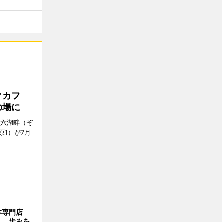
クカフ
の場に
蔵六湖畔（ぞ
1）が7月
本専門店
」 歩みを