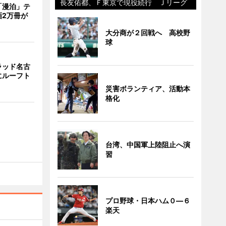
長友佑都、Ｆ東京で現役続行 Ｊリーグ
「漫泊」テ
画2万冊が
大分商が２回戦へ 高校野
球
ラッド名古
にルーフト
災害ボランティア、活動本
格化
台湾、中国軍上陸阻止へ演
習
プロ野球・日本ハム０―６
楽天