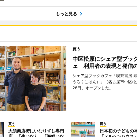
もっと見る
買う
中区松原にシェア型ブッ
ェ 利用者の表現と発信
シェア型ブックカフェ「喫茶書房 
うろくこはん）」（名古屋市中区松原
26日、オープンした。
買う
買う
大須商店街にいなりずし専門
日本初の子どもの
店 「生いなり」「海鮮いな
「メルヘンハウス