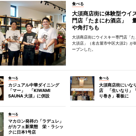
食べる
大須商店街に体験型ウイ
門店「たまにわ酒店」 
や角打ちも
大須商店街にウイスキー専門店「た
大須店」（名古屋市中区大須2）が8
ープンした。
食べる
食べる
カジュアル中華ダイニング
大須商店街にいな
「マー」 「KIWAMI
店 「生いなり」
SAUNA 大須」に併設
り巻き」看板に
食べる
マカロン発祥の「ラデュレ」
がカフェ新業態 栄・ラシッ
クに日本1号店