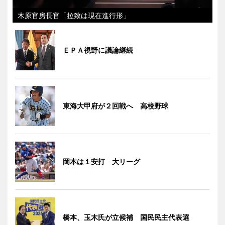
木原官房長官「拉致は現在進行形」
ＥＰＡ視野に議論継続
東海大甲府が２回戦へ 高校野球
岡本は１安打 大リーグ
橋本、玉木氏が立候補 国民民主代表選