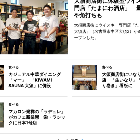
大須商店街に体験型ウイ
門店「たまにわ酒店」 
や角打ちも
大須商店街にウイスキー専門店「た
大須店」（名古屋市中区大須2）が8
ープンした。
食べる
食べる
カジュアル中華ダイニング
大須商店街にいな
「マー」 「KIWAMI
店 「生いなり」
SAUNA 大須」に併設
り巻き」看板に
食べる
マカロン発祥の「ラデュレ」
がカフェ新業態 栄・ラシッ
クに日本1号店