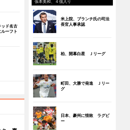
張本美和、４強入り
米上院、ブランチ氏の司法
長官人事承認
ラッド名古
にルーフト
柏、開幕白星 Ｊリーグ
町田、大勝で発進 Ｊリー
グ
日本、豪州に惜敗 ラグビ
ー