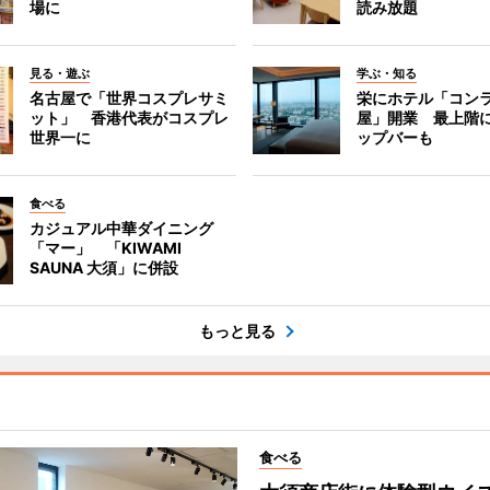
場に
読み放題
見る・遊ぶ
学ぶ・知る
名古屋で「世界コスプレサミ
栄にホテル「コン
ット」 香港代表がコスプレ
屋」開業 最上階
世界一に
ップバーも
食べる
カジュアル中華ダイニング
「マー」 「KIWAMI
SAUNA 大須」に併設
もっと見る
食べる