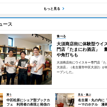
もっと見る
ュース
食べる
大須商店街に体験型ウイ
門店「たまにわ酒店」 
や角打ちも
大須商店街にウイスキー専門店「た
大須店」（名古屋市中区大須2）が8
ープンした。
買う
見る・遊ぶ
中区松原にシェア型ブックカ
名古屋・丸の内に
フェ 利用者の表現と発信の
ーマのホテル 漫