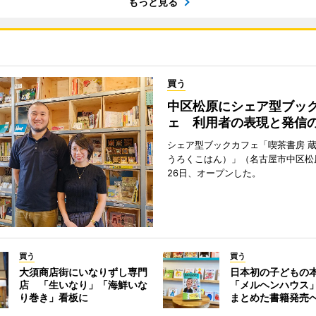
もっと見る
買う
中区松原にシェア型ブッ
ェ 利用者の表現と発信
シェア型ブックカフェ「喫茶書房 
うろくこはん）」（名古屋市中区松原
26日、オープンした。
買う
買う
大須商店街にいなりずし専門
日本初の子どもの
店 「生いなり」「海鮮いな
「メルヘンハウス
り巻き」看板に
まとめた書籍発売