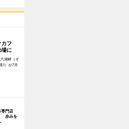
クカフ
の場に
蔵六湖畔（ぞ
1）が7月
本専門店
」 歩みを
へ