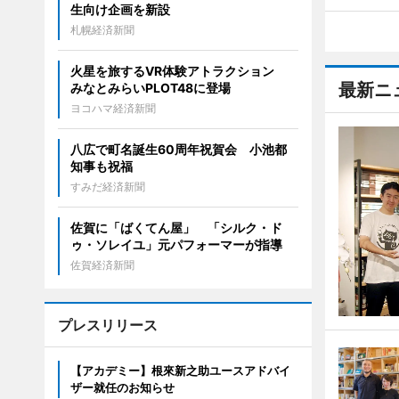
生向け企画を新設
札幌経済新聞
火星を旅するVR体験アトラクション
最新ニ
みなとみらいPLOT48に登場
ヨコハマ経済新聞
八広で町名誕生60周年祝賀会 小池都
知事も祝福
すみだ経済新聞
佐賀に「ばくてん屋」 「シルク・ド
ゥ・ソレイユ」元パフォーマーが指導
佐賀経済新聞
プレスリリース
【アカデミー】根來新之助ユースアドバイ
ザー就任のお知らせ