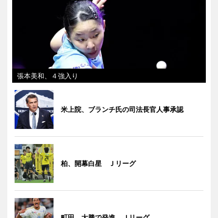
張本美和、４強入り
米上院、ブランチ氏の司法長官人事承認
柏、開幕白星 Ｊリーグ
町田、大勝で発進 Ｊリーグ