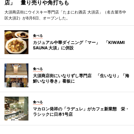
店」 量り売りや角打ちも
大須商店街にウイスキー専門店「たまにわ酒店 大須店」（名古屋市中
区大須2）が8月6日、オープンした。
食べる
カジュアル中華ダイニング「マー」 「KIWAMI
SAUNA 大須」に併設
食べる
大須商店街にいなりずし専門店 「生いなり」「海
鮮いなり巻き」看板に
食べる
マカロン発祥の「ラデュレ」がカフェ新業態 栄・
ラシックに日本1号店