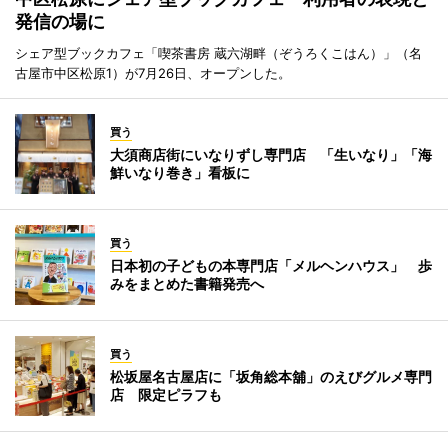
発信の場に
シェア型ブックカフェ「喫茶書房 蔵六湖畔（ぞうろくこはん）」（名
古屋市中区松原1）が7月26日、オープンした。
買う
大須商店街にいなりずし専門店 「生いなり」「海
鮮いなり巻き」看板に
買う
日本初の子どもの本専門店「メルヘンハウス」 歩
みをまとめた書籍発売へ
買う
松坂屋名古屋店に「坂角総本舖」のえびグルメ専門
店 限定ピラフも