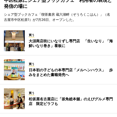
中区松原にシェア型ブックカフェ 利用者の表現と
発信の場に
シェア型ブックカフェ「喫茶書房 蔵六湖畔（ぞうろくこはん）」（名
古屋市中区松原1）が7月26日、オープンした。
買う
大須商店街にいなりずし専門店 「生いなり」「海
鮮いなり巻き」看板に
買う
日本初の子どもの本専門店「メルヘンハウス」 歩
みをまとめた書籍発売へ
買う
松坂屋名古屋店に「坂角総本舖」のえびグルメ専門
店 限定ピラフも