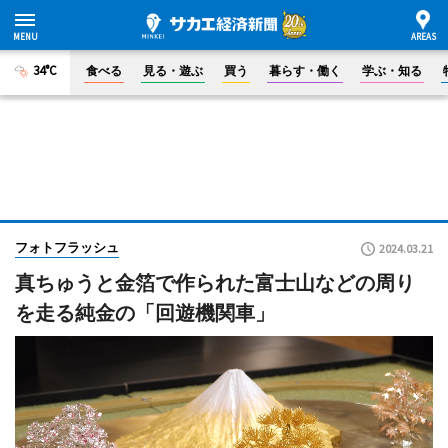
34°C
食べる
見る・遊ぶ
買う
暮らす・働く
学ぶ・知る
フォトフラッシュ
2024.03.21
真ちゅうと金箔で作られた富士山などの周り
を走る純金の「回遊機関車」