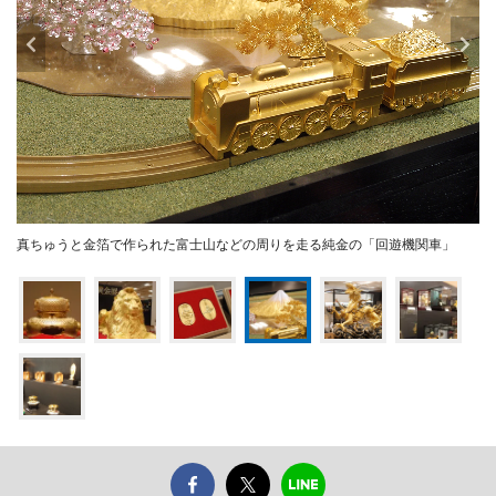
真ちゅうと金箔で作られた富士山などの周りを走る純金の「回遊機関車」