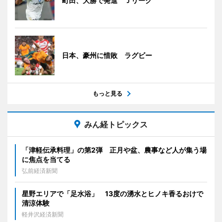
町田、大勝で発進 Ｊリーグ
日本、豪州に惜敗 ラグビー
もっと見る
みん経トピックス
「津軽伝承料理」の第2弾 正月や盆、農事など人が集う場
に焦点を当てる
弘前経済新聞
星野エリアで「足水浴」 13度の湧水とヒノキ香るおけで
清涼体験
軽井沢経済新聞