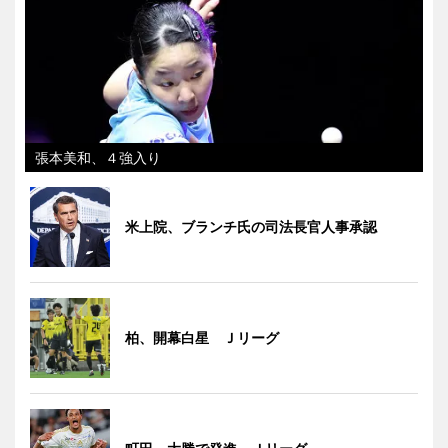
張本美和、４強入り
米上院、ブランチ氏の司法長官人事承認
柏、開幕白星 Ｊリーグ