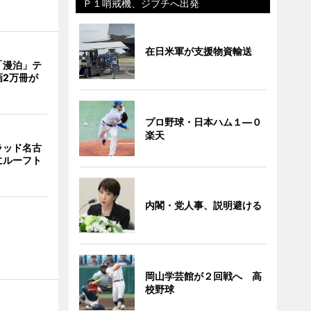
Ｐ１哨戒機、ジブチへ出発
在日米軍が支援物資輸送
「漫泊」テ
画2万冊が
プロ野球・日本ハム１―０
楽天
ラッド名古
にルーフト
内閣・党人事、説明避ける
岡山学芸館が２回戦へ 高
校野球