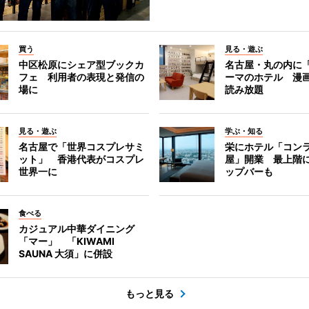
買う
見る・遊ぶ
中区松原にシェア型ブックカ
名古屋・丸の内に
フェ 利用者の表現と発信の
ーマのホテル 漫
場に
読み放題
見る・遊ぶ
学ぶ・知る
名古屋で「世界コスプレサミ
栄にホテル「コン
ット」 香港代表がコスプレ
屋」開業 最上階
世界一に
ップバーも
食べる
カジュアル中華ダイニング
「マー」 「KIWAMI
SAUNA 大須」に併設
もっと見る