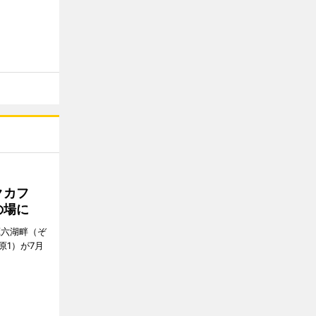
クカフ
の場に
蔵六湖畔（ぞ
1）が7月