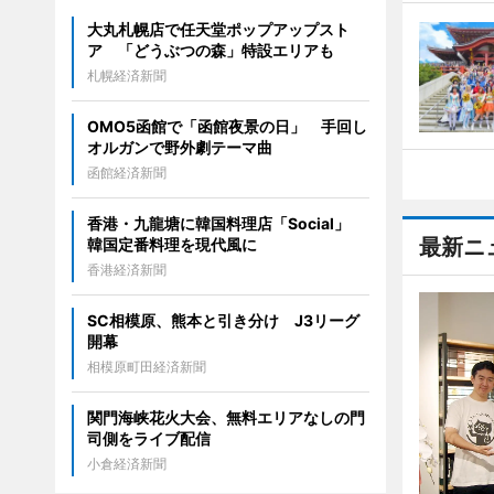
大丸札幌店で任天堂ポップアップスト
ア 「どうぶつの森」特設エリアも
札幌経済新聞
OMO5函館で「函館夜景の日」 手回し
オルガンで野外劇テーマ曲
函館経済新聞
香港・九龍塘に韓国料理店「Social」
最新ニ
韓国定番料理を現代風に
香港経済新聞
SC相模原、熊本と引き分け J3リーグ
開幕
相模原町田経済新聞
関門海峡花火大会、無料エリアなしの門
司側をライブ配信
小倉経済新聞