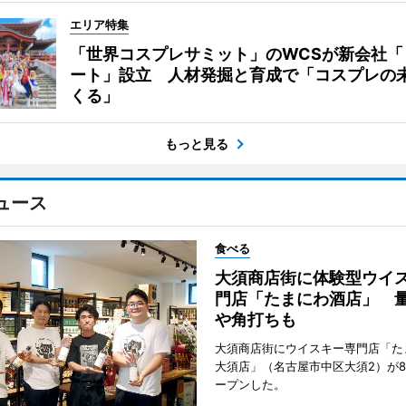
エリア特集
「世界コスプレサミット」のWCSが新会社「
ート」設立 人材発掘と育成で「コスプレの
くる」
もっと見る
ュース
食べる
大須商店街に体験型ウイ
門店「たまにわ酒店」 
や角打ちも
大須商店街にウイスキー専門店「た
大須店」（名古屋市中区大須2）が8
ープンした。