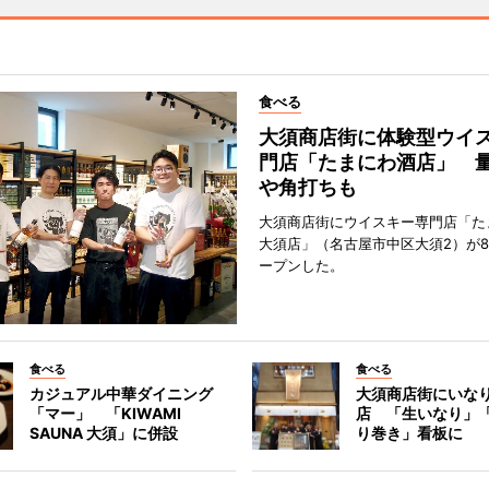
食べる
大須商店街に体験型ウイ
門店「たまにわ酒店」 
や角打ちも
大須商店街にウイスキー専門店「た
大須店」（名古屋市中区大須2）が8
ープンした。
食べる
食べる
カジュアル中華ダイニング
大須商店街にいな
「マー」 「KIWAMI
店 「生いなり」
SAUNA 大須」に併設
り巻き」看板に