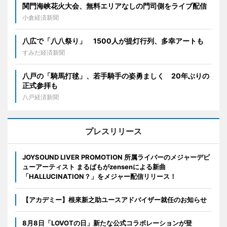
関門海峡花火大会、無料エリアなしの門司側をライブ配信
小倉経済新聞
八広で「八八祭り」 1500人が提灯行列、多幸アートも
すみだ経済新聞
八戸の「騎馬打毬」、若手騎手の姿勇ましく 20年ぶりの
正式参拝も
八戸経済新聞
プレスリリース
JOYSOUND LIVER PROMOTION 所属ライバーのメジャーデビ
ューアーティスト まるぱもがzensenによる新曲
「HALLUCINATION？」をメジャー配信リリース！
【アカデミー】根來新之助ユースアドバイザー就任のお知らせ
8月8日「LOVOTの日」新たな公式コラボレーションが登