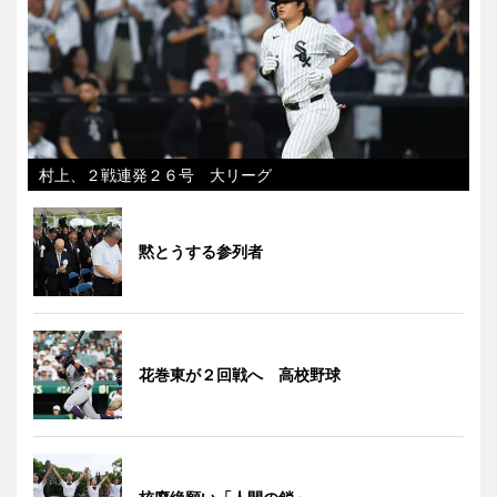
村上、２戦連発２６号 大リーグ
黙とうする参列者
花巻東が２回戦へ 高校野球