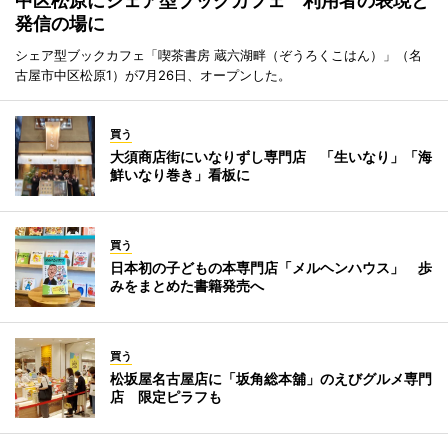
中区松原にシェア型ブックカフェ 利用者の表現と
発信の場に
シェア型ブックカフェ「喫茶書房 蔵六湖畔（ぞうろくこはん）」（名
古屋市中区松原1）が7月26日、オープンした。
買う
大須商店街にいなりずし専門店 「生いなり」「海
鮮いなり巻き」看板に
買う
日本初の子どもの本専門店「メルヘンハウス」 歩
みをまとめた書籍発売へ
買う
松坂屋名古屋店に「坂角総本舖」のえびグルメ専門
店 限定ピラフも