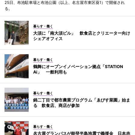
25日、布池駐車場と布池公園（以上、名古屋市東区葵1）で開催され
る。
暮らす・働く
大須に「南大須ビル」 飲食店とクリエーター向け
シェアオフィス
暮らす・働く
鶴舞にオープンイノベーション拠点「STATION
Ai」 一般利用も
暮らす・働く
錦二丁目で都市農業プログラム「ゑびす菜園」始ま
る 飲食店、商店が参加
暮らす・働く
名古屋グランパスが能登半島地震で義援金 日本赤