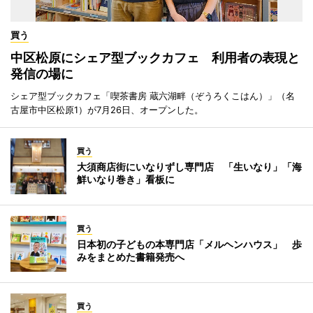
買う
中区松原にシェア型ブックカフェ 利用者の表現と
発信の場に
シェア型ブックカフェ「喫茶書房 蔵六湖畔（ぞうろくこはん）」（名
古屋市中区松原1）が7月26日、オープンした。
買う
大須商店街にいなりずし専門店 「生いなり」「海
鮮いなり巻き」看板に
買う
日本初の子どもの本専門店「メルヘンハウス」 歩
みをまとめた書籍発売へ
買う