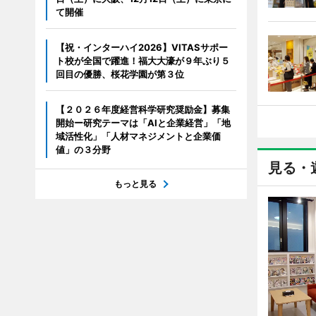
て開催
【祝・インターハイ2026】VITASサポー
ト校が全国で躍進！福大大濠が９年ぶり５
回目の優勝、桜花学園が第３位
【２０２６年度経営科学研究奨励金】募集
開始ー研究テーマは「AIと企業経営」「地
域活性化」「人材マネジメントと企業価
値」の３分野
見る・
もっと見る