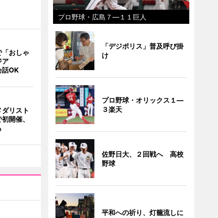
プロ野球・広島７―１１巨人
「デジポリス」普及呼び掛
で「おしゃ
け
ジア
話OK
プロ野球・オリックス１―
３楽天
メダリスト
で初開催、
も
佐野日大、２回戦へ 高校
野球
平和への祈り、灯籠流しに