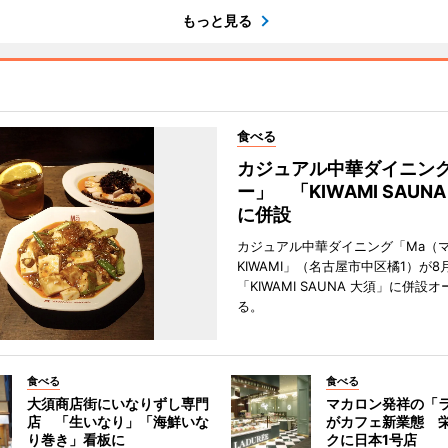
もっと見る
食べる
カジュアル中華ダイニン
ー」 「KIWAMI SAUN
に併設
カジュアル中華ダイニング「Ma（マ
KIWAMI」（名古屋市中区橘1）が8
「KIWAMI SAUNA 大須」に併設
る。
食べる
食べる
大須商店街にいなりずし専門
マカロン発祥の「
店 「生いなり」「海鮮いな
がカフェ新業態 
り巻き」看板に
クに日本1号店