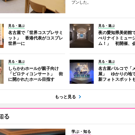
プンした。
見る・遊ぶ
見る・遊ぶ
名古屋で「世界コスプレサミ
夜の愛知県美術館
ット」 香港代表がコスプレ
べりナイトミュー
世界一に
ム！」 初開催、会
見る・遊ぶ
見る・遊ぶ
しらかわホールが親子向け
名古屋パルコで「
「ピロティコンサート」 街
展」 ゆかりの地
に開かれたホール目指す
新フォトスポット
もっと見る
知る
学ぶ・知る