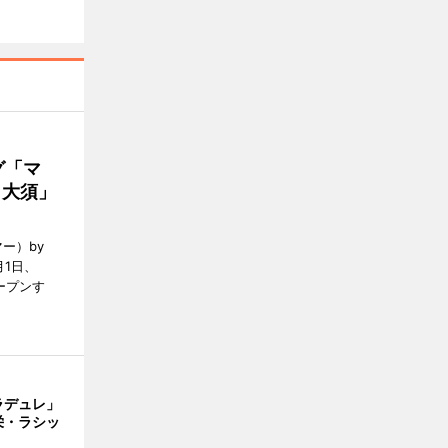
グ「マ
A 大須」
ー）by
月1日、
オープンす
ラデュレ」
栄・ラシッ