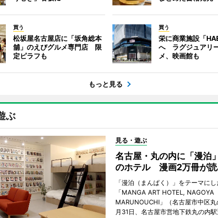
買う
買う
松坂屋名古屋店に「坂角総本
栄に商業施設「HA
舖」のえびグルメ専門店 限
へ ラグジュアリ
定ピラフも
メ、映画館も
もっと見る
遊ぶ
見る・遊ぶ
名古屋・丸の内に「漫泊
のホテル 漫画2万冊が読
「漫泊（まんぱく）」をテーマにし
「MANGA ART HOTEL, NAGOYA
MARUNOUCHI」（名古屋市中区丸
月31日、名古屋市営地下鉄丸の内