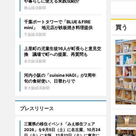
や暮らしに使える実践法紹介
狭山経済新聞
千葉ポートタワーで「BLUE＆FIRE
買う
mini」 地元店が鉄板焼き料理提供
千葉経済新聞
上里町の児童生徒16人が町長らと意見交
換 議場で町への提案、再質問も
本庄経済新聞
河内小阪の「cuisine HAGI」が2周年
旬の食材使い、日替わりで
東大阪経済新聞
プレスリリース
三重県の移住イベント「みえ移住フェア
2026」を9月5日（土）に名古屋、10月24
日（土）に大阪、12月12日（土）に東京に