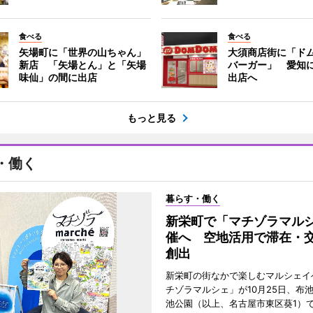
食べる
食べる
矢場町に「世界の山ちゃん」
大須商店街に「ド
新店 「矢場とん」と「矢場
バーガー」 愛知に
味仙」の間に出店
出店へ
もっと見る
・働く
暮らす・働く
新栄町で「マチゾラマル
催へ 空地活用で滞在・
創出
新栄町の街なかで楽しむマルシェイ
チゾラマルシェ」が10月25日、布
池公園（以上、名古屋市東区葵1）