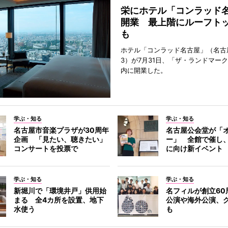
栄にホテル「コンラッド
開業 最上階にルーフト
も
ホテル「コンラッド名古屋」（名古
3）が7月31日、「ザ・ランドマー
内に開業した。
学ぶ・知る
学ぶ・知る
名古屋市音楽プラザが30周年
名古屋公会堂が「
企画 「見たい、聴きたい」
ー」 全館で催し、
コンサートを投票で
に向け新イベント
学ぶ・知る
学ぶ・知る
新堀川で「環境井戸」供用始
名フィルが創立60
まる 全4カ所を設置、地下
公演や海外公演、
水使う
も