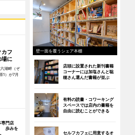
壁一面を覆うシェア本棚
クカフ
の場に
店頭に設置された新刊書籍
蔵六湖畔（ぞ
コーナーには加塩さんと聡
1）が7月
穂さん選んだ書籍が並ぶ
有料の読書・コワーキング
スペースでは店内の書籍を
自由に読むことができる
本専門店
」 歩みを
セルフカフェに用意するオ
へ