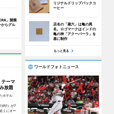
リジナルドリップパックコ
ーヒー
ERA」開業
店名の「蔵六」は亀の異
ーからグル
名。ロゴマークはインドの
亀の神「アクーパーラ」を
基に制作
もっと見る
ワールドフォトニュース
」テーマ
み放題
たホテル
の内1）が7
駅近くにオー