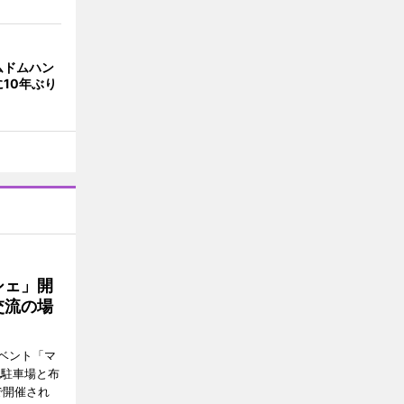
ムドムハン
10年ぶり
シェ」開
交流の場
ベント「マ
池駐車場と布
で開催され