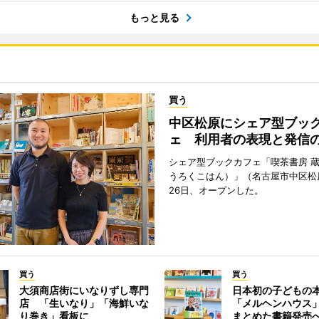
もっと見る
買う
中区松原にシェア型ブッ
ェ 利用者の表現と発信
シェア型ブックカフェ「喫茶書房 
うろくこはん）」（名古屋市中区松原
26日、オープンした。
買う
買う
大須商店街にいなりずし専門
日本初の子どもの
店 「生いなり」「海鮮いな
「メルヘンハウス
り巻き」看板に
まとめた書籍発売