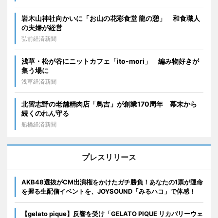
岩木山神社向かいに「お山の花彩食堂 龍の憩」 和食職人
の夫婦が経営
弘前経済新聞
浅草・松が谷にニットカフェ「ito-mori」 編み物好きが
集う場に
浅草経済新聞
北習志野の老舗精肉店「鳥吉」が創業170周年 幕末から
続くのれん守る
船橋経済新聞
プレスリリース
AKB48選抜がCM出演権をかけたガチ勝負！あなたの1票が運命
を握る生配信イベントを、JOYSOUND「みるハコ」で体感！
【gelato pique】反響を受け「GELATO PIQUE リカバリーウェ