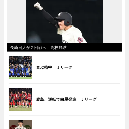
長崎日大が２回戦へ 高校野球
喜ぶ植中 Ｊリーグ
鹿島、逆転で白星発進 Ｊリーグ