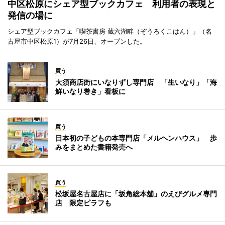
中区松原にシェア型ブックカフェ 利用者の表現と
発信の場に
シェア型ブックカフェ「喫茶書房 蔵六湖畔（ぞうろくこはん）」（名
古屋市中区松原1）が7月26日、オープンした。
買う
大須商店街にいなりずし専門店 「生いなり」「海
鮮いなり巻き」看板に
買う
日本初の子どもの本専門店「メルヘンハウス」 歩
みをまとめた書籍発売へ
買う
松坂屋名古屋店に「坂角総本舖」のえびグルメ専門
店 限定ピラフも