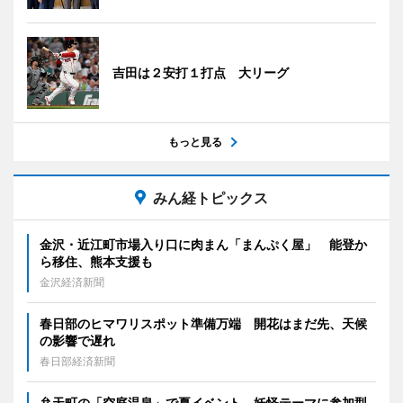
吉田は２安打１打点 大リーグ
もっと見る
みん経トピックス
金沢・近江町市場入り口に肉まん「まんぷく屋」 能登か
ら移住、熊本支援も
金沢経済新聞
春日部のヒマワリスポット準備万端 開花はまだ先、天候
の影響で遅れ
春日部経済新聞
弁天町の「空庭温泉」で夏イベント 妖怪テーマに参加型