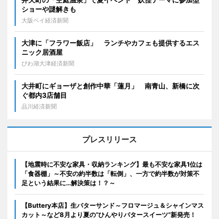
ショーや謎解きも
大阪ベイ経済新聞
大津に「フラワー飯店」 ランチやカフェも提供するエス
ニック居酒屋
びわ湖大津経済新聞
大井町にギョーザと創作中華「蓮月」 南青山、新橋に次
ぐ都内3店舗目
品川経済新聞
プレスリリース
【地震時に不安な家具・収納ランキング】最も不安な家具1位は
「食器棚」～不安の約半数は「転倒」、一方で約半数が対策不
足という結果に…解決策は！？～
【Buttery本店】生バターサンド～フロマージュ＆シャインマス
カット～など8月より夏の“ひんやりバタースイーツ”新発売！