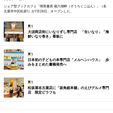
シェア型ブックカフェ「喫茶書房 蔵六湖畔（ぞうろくこはん）」（名
古屋市中区松原1）が7月26日、オープンした。
買う
大須商店街にいなりずし専門店 「生いなり」「海
鮮いなり巻き」看板に
買う
日本初の子どもの本専門店「メルヘンハウス」 歩
みをまとめた書籍発売へ
買う
松坂屋名古屋店に「坂角総本舖」のえびグルメ専門
店 限定ピラフも