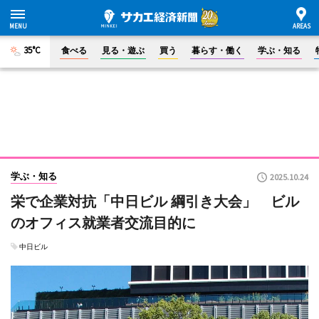
35°C
食べる
見る・遊ぶ
買う
暮らす・働く
学ぶ・知る
学ぶ・知る
2025.10.24
栄で企業対抗「中日ビル 綱引き大会」 ビル
のオフィス就業者交流目的に
中日ビル