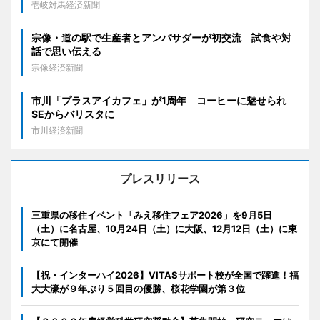
壱岐対馬経済新聞
宗像・道の駅で生産者とアンバサダーが初交流 試食や対
話で思い伝える
宗像経済新聞
市川「プラスアイカフェ」が1周年 コーヒーに魅せられ
SEからバリスタに
市川経済新聞
プレスリリース
三重県の移住イベント「みえ移住フェア2026」を9月5日
（土）に名古屋、10月24日（土）に大阪、12月12日（土）に東
京にて開催
【祝・インターハイ2026】VITASサポート校が全国で躍進！福
大大濠が９年ぶり５回目の優勝、桜花学園が第３位