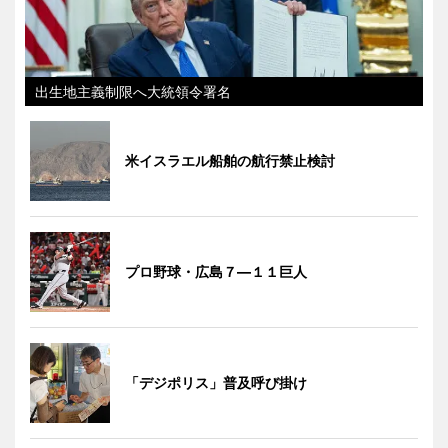
出生地主義制限へ大統領令署名
米イスラエル船舶の航行禁止検討
プロ野球・広島７―１１巨人
「デジポリス」普及呼び掛け