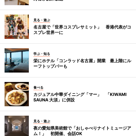
見る・遊ぶ
名古屋で「世界コスプレサミット」 香港代表がコ
スプレ世界一に
学ぶ・知る
栄にホテル「コンラッド名古屋」開業 最上階にル
ーフトップバーも
食べる
カジュアル中華ダイニング「マー」 「KIWAMI
SAUNA 大須」に併設
見る・遊ぶ
夜の愛知県美術館で「おしゃべりナイトミュージア
ム！」 初開催、会話OK