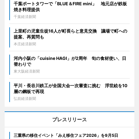
千葉ポートタワーで「BLUE＆FIRE mini」 地元店が鉄板
焼き料理提供
千葉経済新聞
上里町の児童生徒16人が町長らと意見交換 議場で町への
提案、再質問も
本庄経済新聞
河内小阪の「cuisine HAGI」が2周年 旬の食材使い、日
替わりで
東大阪経済新聞
平川・長谷川鉄工が全国大会一次審査に挑む 浮世絵を10
層の鋼板で再現
弘前経済新聞
プレスリリース
三重県の移住イベント「みえ移住フェア2026」を9月5日