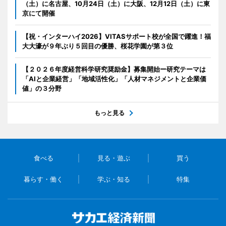
（土）に名古屋、10月24日（土）に大阪、12月12日（土）に東
京にて開催
【祝・インターハイ2026】VITASサポート校が全国で躍進！福
大大濠が９年ぶり５回目の優勝、桜花学園が第３位
【２０２６年度経営科学研究奨励金】募集開始ー研究テーマは
「AIと企業経営」「地域活性化」「人材マネジメントと企業価
値」の３分野
もっと見る
食べる
見る・遊ぶ
買う
暮らす・働く
学ぶ・知る
特集