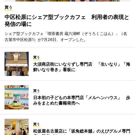
買う
中区松原にシェア型ブックカフェ 利用者の表現と
発信の場に
シェア型ブックカフェ「喫茶書房 蔵六湖畔（ぞうろくこはん）」（名
古屋市中区松原1）が7月26日、オープンした。
買う
大須商店街にいなりずし専門店 「生いなり」「海
鮮いなり巻き」看板に
買う
日本初の子どもの本専門店「メルヘンハウス」 歩
みをまとめた書籍発売へ
買う
松坂屋名古屋店に「坂角総本舖」のえびグルメ専門