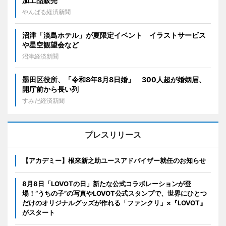
加工品販売
やんばる経済新聞
沼津「淡島ホテル」が夏限定イベント イラストサービス
や星空観望会など
沼津経済新聞
墨田区役所、「令和8年8月8日婚」 300人超が婚姻届、
開庁前から長い列
すみだ経済新聞
プレスリリース
【アカデミー】根來新之助ユースアドバイザー就任のお知らせ
8月8日「LOVOTの日」新たな公式コラボレーションが登
場！“うちの子”の写真やLOVOT公式スタンプで、世界にひとつ
だけのオリジナルグッズが作れる「ファンクリ」×『LOVOT』
がスタート