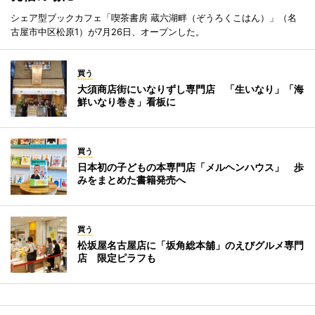
シェア型ブックカフェ「喫茶書房 蔵六湖畔（ぞうろくこはん）」（名
古屋市中区松原1）が7月26日、オープンした。
買う
大須商店街にいなりずし専門店 「生いなり」「海
鮮いなり巻き」看板に
買う
日本初の子どもの本専門店「メルヘンハウス」 歩
みをまとめた書籍発売へ
買う
松坂屋名古屋店に「坂角総本舖」のえびグルメ専門
店 限定ピラフも