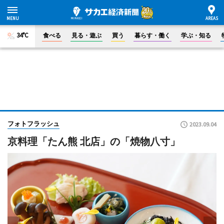
34°C
食べる
見る・遊ぶ
買う
暮らす・働く
学ぶ・知る
フォトフラッシュ
2023.09.04
京料理「たん熊 北店」の「焼物八寸」