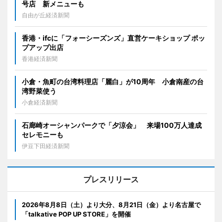
号店 新メニューも
自由が丘経済新聞
香港・ifcに「フォーシーズンズ」直営ケーキショップ ポッ
プアップ出店
香港経済新聞
小倉・魚町の台湾料理店「麗白」が10周年 小倉南産の台
湾野菜使う
小倉経済新聞
石廊崎オーシャンパークで「夕涼会」 来場100万人達成
セレモニーも
伊豆下田経済新聞
プレスリリース
2026年8月8日（土）より大分、8月21日（金）より名古屋で
「talkative POP UP STORE」を開催