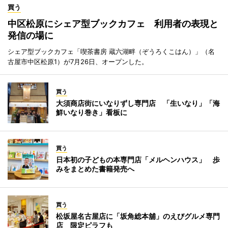
買う
中区松原にシェア型ブックカフェ 利用者の表現と
発信の場に
シェア型ブックカフェ「喫茶書房 蔵六湖畔（ぞうろくこはん）」（名
古屋市中区松原1）が7月26日、オープンした。
買う
大須商店街にいなりずし専門店 「生いなり」「海
鮮いなり巻き」看板に
買う
日本初の子どもの本専門店「メルヘンハウス」 歩
みをまとめた書籍発売へ
買う
松坂屋名古屋店に「坂角総本舖」のえびグルメ専門
店 限定ピラフも