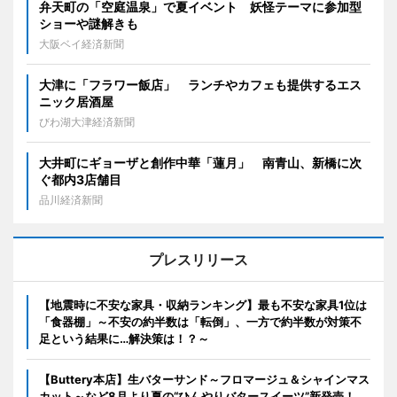
弁天町の「空庭温泉」で夏イベント 妖怪テーマに参加型
ショーや謎解きも
大阪ベイ経済新聞
大津に「フラワー飯店」 ランチやカフェも提供するエス
ニック居酒屋
びわ湖大津経済新聞
大井町にギョーザと創作中華「蓮月」 南青山、新橋に次
ぐ都内3店舗目
品川経済新聞
プレスリリース
【地震時に不安な家具・収納ランキング】最も不安な家具1位は
「食器棚」～不安の約半数は「転倒」、一方で約半数が対策不
足という結果に…解決策は！？～
【Buttery本店】生バターサンド～フロマージュ＆シャインマス
カット～など8月より夏の“ひんやりバタースイーツ”新発売！