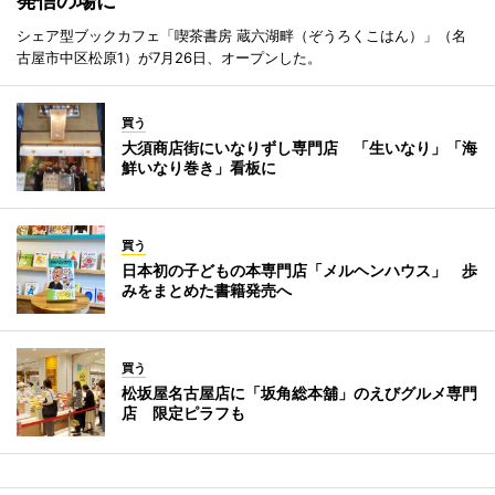
発信の場に
シェア型ブックカフェ「喫茶書房 蔵六湖畔（ぞうろくこはん）」（名
古屋市中区松原1）が7月26日、オープンした。
買う
大須商店街にいなりずし専門店 「生いなり」「海
鮮いなり巻き」看板に
買う
日本初の子どもの本専門店「メルヘンハウス」 歩
みをまとめた書籍発売へ
買う
松坂屋名古屋店に「坂角総本舖」のえびグルメ専門
店 限定ピラフも