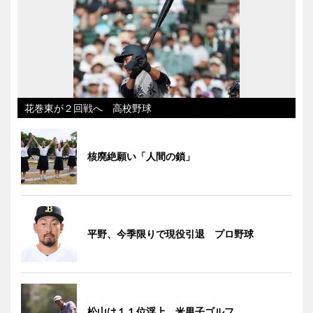
花巻東が２回戦へ 高校野球
核廃絶願い「人間の鎖」
平野、今季限りで現役引退 プロ野球
松山は１１位浮上 米男子ゴルフ