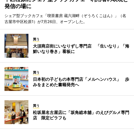
発信の場に
シェア型ブックカフェ「喫茶書房 蔵六湖畔（ぞうろくこはん）」（名
古屋市中区松原1）が7月26日、オープンした。
買う
大須商店街にいなりずし専門店 「生いなり」「海
鮮いなり巻き」看板に
買う
日本初の子どもの本専門店「メルヘンハウス」 歩
みをまとめた書籍発売へ
買う
松坂屋名古屋店に「坂角総本舖」のえびグルメ専門
店 限定ピラフも