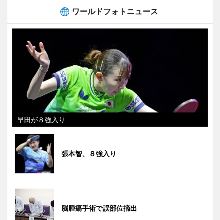
ワールドフォトニュース
早田が８強入り
張本智、８強入り
脳腫瘍手術で誤部位摘出