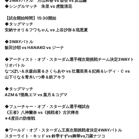
◆3WAYバトル 月山和香 vs 梨杏 vs 浜辺纏
◆シングルマッチ 朱里 vs 虎龍清花
【試合開始時間】15:30開始
◆タッグマッチ
安納サオリ＆フワちゃん vs 上谷沙弥＆琉悪夏
◆3WAYバトル
飯田沙耶 vs HANAKO vs ジーナ
◆アーティスト・オブ・スターダム選手権次期挑戦チーム決定3WAYト
リオバトル
なつぽい＆水森由菜＆さくらあや vs 壮麗亜美＆妃南＆レディ・Ｃ vs
山下りな＆青木いつ希＆鉄アキラ
◆タッグマッチ
AZM＆?箇島エマ vs 葉月＆コグマ
◆フューチャー・オブ・スターダム選手権試合
《王者》八神蘭奈 vs《挑戦者》古沢稀杏
※4度目の防衛戦
◆ワールド・オブ・スターダム王座次期挑戦者決定4WAYバトル
スターライト・キッド vs 鈴季すずvs舞華vs刀羅ナツコ