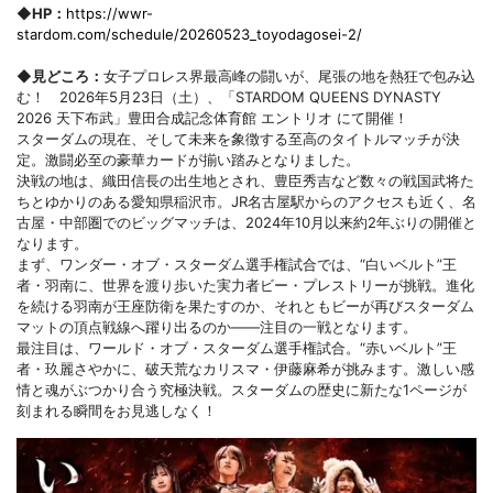
◆HP：
https://wwr-
stardom.com/schedule/20260523_toyodagosei-2/
◆見どころ：
女子プロレス界最高峰の闘いが、尾張の地を熱狂で包み込
む！ 2026年5月23日（土）、「STARDOM QUEENS DYNASTY
2026 天下布武」豊田合成記念体育館 エントリオ にて開催！
スターダムの現在、そして未来を象徴する至高のタイトルマッチが決
定。激闘必至の豪華カードが揃い踏みとなりました。
決戦の地は、織田信長の出生地とされ、豊臣秀吉など数々の戦国武将た
ちとゆかりのある愛知県稲沢市。JR名古屋駅からのアクセスも近く、名
古屋・中部圏でのビッグマッチは、2024年10月以来約2年ぶりの開催と
なります。
まず、ワンダー・オブ・スターダム選手権試合では、“白いベルト”王
者・羽南に、世界を渡り歩いた実力者ビー・プレストリーが挑戦。進化
を続ける羽南が王座防衛を果たすのか、それともビーが再びスターダム
マットの頂点戦線へ躍り出るのか――注目の一戦となります。
最注目は、ワールド・オブ・スターダム選手権試合。“赤いベルト”王
者・玖麗さやかに、破天荒なカリスマ・伊藤麻希が挑みます。激しい感
情と魂がぶつかり合う究極決戦。スターダムの歴史に新たな1ページが
刻まれる瞬間をお見逃しなく！