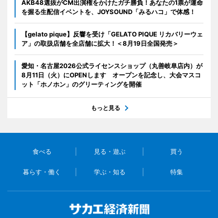
AKB48選抜がCM出演権をかけたガチ勝負！あなたの1票が運命
を握る生配信イベントを、JOYSOUND「みるハコ」で体感！
【gelato pique】反響を受け「GELATO PIQUE リカバリーウェ
ア」の取扱店舗を全店舗に拡大！＜8月19日全国発売＞
愛知・名古屋2026公式ライセンスショップ（丸善岐阜店内）が
8月11日（火）にOPENします オープンを記念し、大会マスコ
ット「ホノホン」のグリーティングを開催
もっと見る
食べる
見る・遊ぶ
買う
暮らす・働く
学ぶ・知る
特集