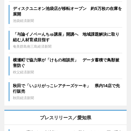
ディスクユニオン池袋店が移転オープン 約5万枚の在庫を
展開
池袋経済新聞
「与論イノベーんちゅ講座」開講へ 地域課題解決に取り
組む人材育成目指す
奄美群島南三島経済新聞
横瀬町で協力隊が「けもの相談所」 データ蓄積で鳥獣被
害防ぐ
秩父経済新聞
秋田で「いぶりがっこレアチーズケーキ」 県内14店で先
行販売
秋田経済新聞
プレスリリース／愛知県