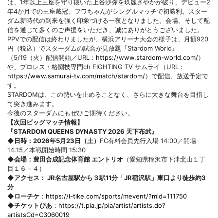
は、1年以上王座を守り抜いた上谷沙弥を玖麗さやかが破り、デビュー2
年4か月での王座戴冠。フワちゃんがシングルマッチで初勝利。スター
ダム新時代の到来を強く印象づける一夜となりました。会場、そして配
信を通じて多くのご声援をいただき、誠にありがとうございました。
PPVでの配信は終わりましたが、横浜アリーナ大会の様子は、月額920
円（税込）でスターダムの試合が見放題『Stardom World』
（5/19（火）配信開始／URL：
https://www.stardom-world.com/
）
や、プロレス・格闘技専門ch FIGHTING TV サムライ（URL：
https://www.samurai-tv.com/match/stardom/
）で配信、放送予定で
す。
STARDOMは、この勢いを止めることなく、さらに大きな舞台を目指し
て突き進みます。
今後のスターダムにもぜひご期待ください。
【次回ビッグマッチ情報】
『STARDOM QUEENS DYNASTY 2026 天下布武』
◆日時：2026年5月23日（土）
FC有料会員先行入場 14:00／開場
14:15／本戦開始時間 15:30
◆会場：豊田合成記念体育館 エントリオ
（愛知県稲沢市下津北山１丁
目１６－４）
◆アクセス： JR名古屋駅から３駅11分「JR稲沢駅」東口より徒歩約3
分
◆ローチケ
：
https://l-tike.com/sports/mevent/?mid=111750
◆チケットぴあ
：
https://t.pia.jp/pia/artist/artists.do?
artistsCd=C3060019