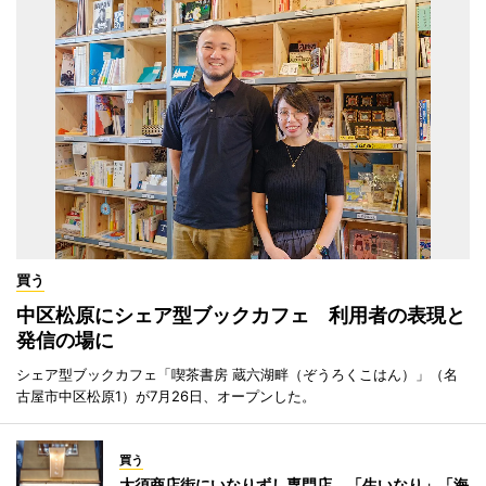
買う
中区松原にシェア型ブックカフェ 利用者の表現と
発信の場に
シェア型ブックカフェ「喫茶書房 蔵六湖畔（ぞうろくこはん）」（名
古屋市中区松原1）が7月26日、オープンした。
買う
大須商店街にいなりずし専門店 「生いなり」「海