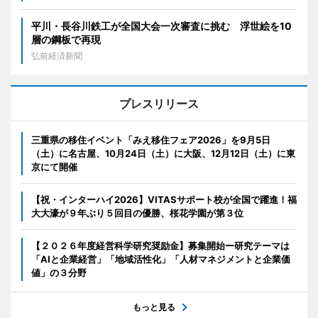
平川・長谷川鉄工が全国大会一次審査に挑む 浮世絵を10
層の鋼板で再現
弘前経済新聞
プレスリリース
三重県の移住イベント「みえ移住フェア2026」を9月5日
（土）に名古屋、10月24日（土）に大阪、12月12日（土）に東
京にて開催
【祝・インターハイ2026】VITASサポート校が全国で躍進！福
大大濠が９年ぶり５回目の優勝、桜花学園が第３位
【２０２６年度経営科学研究奨励金】募集開始ー研究テーマは
「AIと企業経営」「地域活性化」「人材マネジメントと企業価
値」の３分野
もっと見る