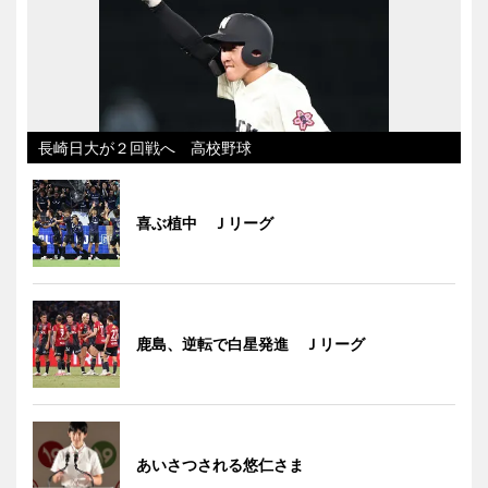
長崎日大が２回戦へ 高校野球
喜ぶ植中 Ｊリーグ
鹿島、逆転で白星発進 Ｊリーグ
あいさつされる悠仁さま