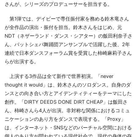
さんが、シリーズのプロデューサーを担当する。
第1弾では、デイビーで専任振付家を務める鈴木竜さん
が全作品の演出・振付を担当。鈴木さんをはじめ、元
NDT（ネザーランド・ダンス・シアター）の飯田利奈子さ
ん、バットシェバ舞踊団アンサンブルで活躍した後、2年
連続で日本ダンスフォーラム賞を受賞した柿崎麻莉子さん
らが出演する。
上演する3作品は全て新作で世界初演。「never
thought it would」は、鈴木さんのソロダンス。自身のダ
ンスとの向き合い方とアイデンティティーをテーマにした
創作。「DIRTY DEEDS DONE DIRT CHEAP」は飯田さ
ん、柿崎さんら4人が出演。非対称な関係におけるコミュ
ニケーションのあり方をダンスで表現する。「Proxy」
は、インターネット・SNSなどのバーチャル空間における
個人のあり方が問われている現代社会で、現代の身体の存