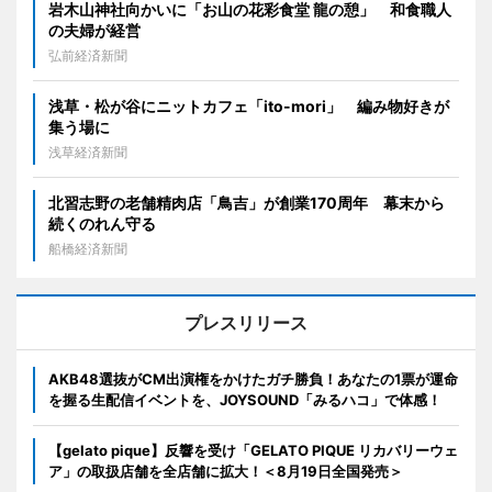
岩木山神社向かいに「お山の花彩食堂 龍の憩」 和食職人
の夫婦が経営
弘前経済新聞
浅草・松が谷にニットカフェ「ito-mori」 編み物好きが
集う場に
浅草経済新聞
北習志野の老舗精肉店「鳥吉」が創業170周年 幕末から
続くのれん守る
船橋経済新聞
プレスリリース
AKB48選抜がCM出演権をかけたガチ勝負！あなたの1票が運命
を握る生配信イベントを、JOYSOUND「みるハコ」で体感！
【gelato pique】反響を受け「GELATO PIQUE リカバリーウェ
ア」の取扱店舗を全店舗に拡大！＜8月19日全国発売＞