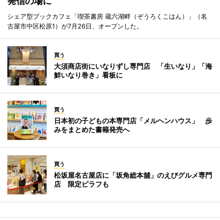
発信の場に
シェア型ブックカフェ「喫茶書房 蔵六湖畔（ぞうろくこはん）」（名
古屋市中区松原1）が7月26日、オープンした。
買う
大須商店街にいなりずし専門店 「生いなり」「海
鮮いなり巻き」看板に
買う
日本初の子どもの本専門店「メルヘンハウス」 歩
みをまとめた書籍発売へ
買う
松坂屋名古屋店に「坂角総本舖」のえびグルメ専門
店 限定ピラフも