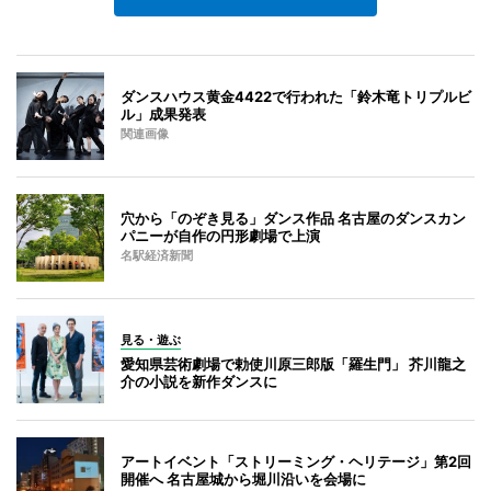
ダンスハウス黄金4422で行われた「鈴木竜トリプルビ
ル」成果発表
関連画像
穴から「のぞき見る」ダンス作品 名古屋のダンスカン
パニーが自作の円形劇場で上演
名駅経済新聞
見る・遊ぶ
愛知県芸術劇場で勅使川原三郎版「羅生門」 芥川龍之
介の小説を新作ダンスに
アートイベント「ストリーミング・ヘリテージ」第2回
開催へ 名古屋城から堀川沿いを会場に