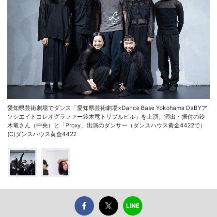
愛知県芸術劇場でダンス「愛知県芸術劇場×Dance Base Yokohama DaBYア
ソシエイトコレオグラファー鈴木竜トリプルビル」を上演。演出・振付の鈴
木竜さん（中央）と「Proxy」出演のダンサー（ダンスハウス黄金4422で）
(C)ダンスハウス黄金4422