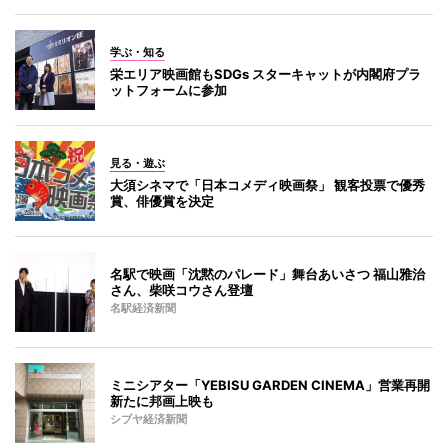
学ぶ・知る
栄エリア映画館もSDGs スターキャットが内閣府プラ
ットフォームに参加
見る・遊ぶ
大須シネマで「日本コメディ映画祭」 観客投票で優秀
賞、俳優賞を決定
名駅で映画「沈黙のパレード」舞台あいさつ 福山雅治
さん、柴咲コウさん登壇
名駅経済新聞
ミニシアター「YEBISU GARDEN CINEMA」営業再開
新たに邦画上映も
シブヤ経済新聞