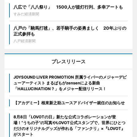
八広で「八八祭り」 1500人が提灯行列、多幸アートも
すみだ経済新聞
八戸の「騎馬打毬」、若手騎手の姿勇ましく 20年ぶりの
正式参拝も
八戸経済新聞
プレスリリース
JOYSOUND LIVER PROMOTION 所属ライバーのメジャーデビ
ューアーティスト まるぱもがzensenによる新曲
「HALLUCINATION？」をメジャー配信リリース！
【アカデミー】根來新之助ユースアドバイザー就任のお知らせ
8月8日「LOVOTの日」新たな公式コラボレーションが登
場！“うちの子”の写真やLOVOT公式スタンプで、世界にひとつ
だけのオリジナルグッズが作れる「ファンクリ」×『LOVOT』
がスタート