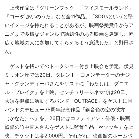
上映作品は「グリーンブック」「マイスモールランド」
「コーダ あいのうた」など全11作品。「SDGsというと堅
いイメージを持たれることがあるが、映画祭受賞作からア
ニメまで多様なジャンルで話題性のある映画を選定し、幅
広く地域の人に参加してもらえるよう意識した」と野田さ
ん。
ゲストを招いてのトークショー付き上映会も予定。伏見
ミリオン座では20日、タレント・コメンテーターのナジ
ャ・グランディーバさんをゲストに「わたしは、ダニエ
ル・ブレイク」を上映。センチュリーシネマでは20日、
大須を拠点に活動するバンド「OUTRAGE」をゲストに同
バンドのデビュー35周年記念作品「鋼音色の空の彼方
（かなた）へ」を、26日にはコメディアン・俳優・映画
監督の竹中直人さんをゲストに監督作品「∞ゾッキ」を上
映。チケットは各2,000円。それぞれ、映画館のホームペ