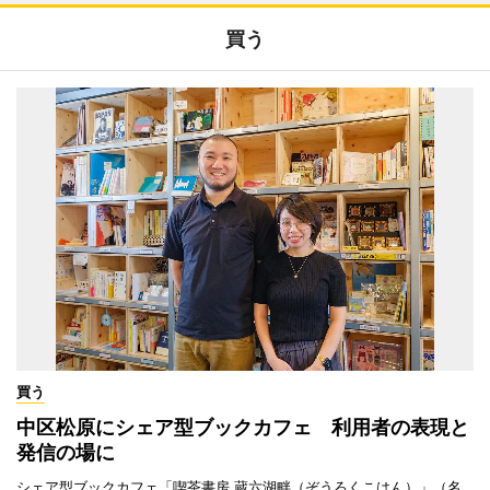
買う
買う
中区松原にシェア型ブックカフェ 利用者の表現と
発信の場に
シェア型ブックカフェ「喫茶書房 蔵六湖畔（ぞうろくこはん）」（名