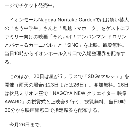
ージでチケット発売中。
イオンモールNagoya Noritake Gardenではお笑い芸人
の「もう中学生」さんと「鬼越トマホーク」をゲストにフ
ァミリー向けの映画「それいけ！アンパンマン ドロリン
とバケ～るカーニバル」と「SING」を上映。観覧無料。
当日10時からイオンホール入り口で入場整理券を配布す
る。
このほか、20日は星が丘テラスで「SDGsマルシェ」を
開催（雨天の場合は23日または26日）。参加無料。26日
は伏見ミリオン座で「NAGOYA NEW クリエイター 映像
AWARD」の授賞式と上映会を行う。観覧無料。当日9時
30分から映画館窓口で指定席券を配布する。
今月26日まで。