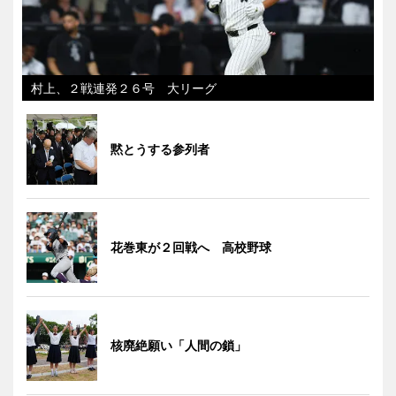
村上、２戦連発２６号 大リーグ
黙とうする参列者
花巻東が２回戦へ 高校野球
核廃絶願い「人間の鎖」