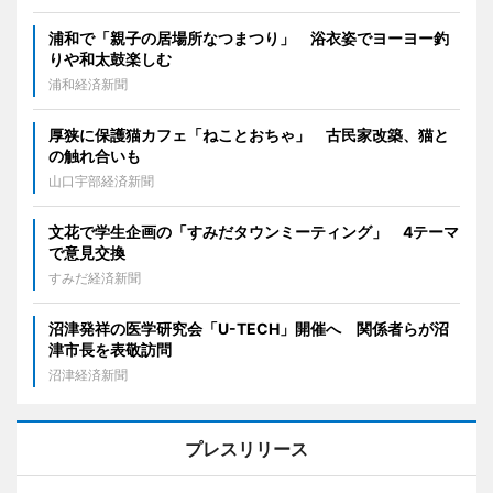
浦和で「親子の居場所なつまつり」 浴衣姿でヨーヨー釣
りや和太鼓楽しむ
浦和経済新聞
厚狭に保護猫カフェ「ねことおちゃ」 古民家改築、猫と
の触れ合いも
山口宇部経済新聞
文花で学生企画の「すみだタウンミーティング」 4テーマ
で意見交換
すみだ経済新聞
沼津発祥の医学研究会「U-TECH」開催へ 関係者らが沼
津市長を表敬訪問
沼津経済新聞
プレスリリース