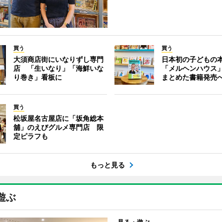
買う
買う
大須商店街にいなりずし専門
日本初の子どもの
店 「生いなり」「海鮮いな
「メルヘンハウス
り巻き」看板に
まとめた書籍発売
買う
松坂屋名古屋店に「坂角総本
舖」のえびグルメ専門店 限
定ピラフも
もっと見る
遊ぶ