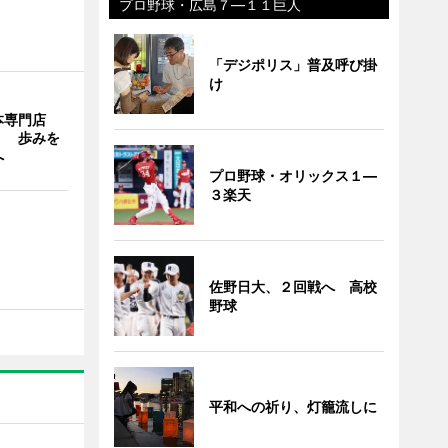
プロ野球・広島７―１１巨人
「デジポリス」普及呼び掛
け
本専門店
」 歩みを
へ
プロ野球・オリックス１―
３楽天
佐野日大、２回戦へ 高校
野球
平和への祈り、灯籠流しに