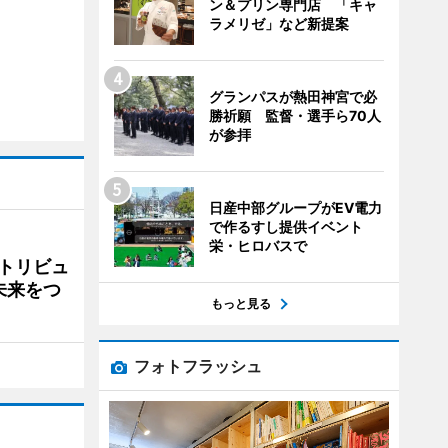
ン＆プリン専門店 「キャ
ラメリゼ」など新提案
グランパスが熱田神宮で必
勝祈願 監督・選手ら70人
が参拝
日産中部グループがEV電力
で作るすし提供イベント
栄・ヒロバスで
トリビュ
未来をつ
もっと見る
フォトフラッシュ