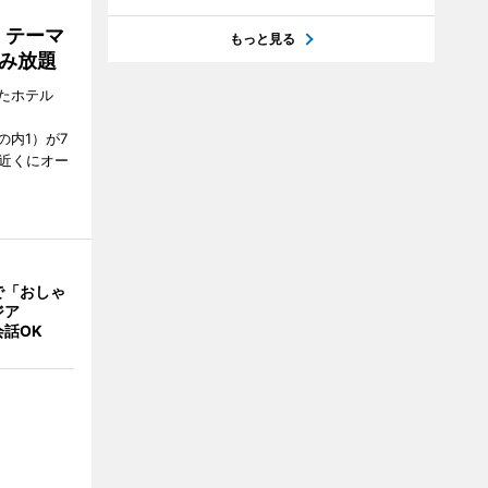
」テーマ
もっと見る
み放題
たホテル
の内1）が7
駅近くにオー
で「おしゃ
ジア
話OK