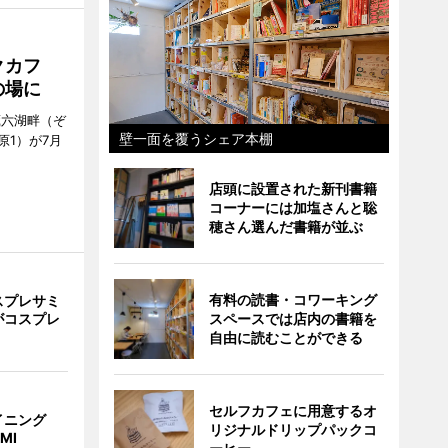
クカフ
の場に
蔵六湖畔（ぞ
壁一面を覆うシェア本棚
1）が7月
店頭に設置された新刊書籍
コーナーには加塩さんと聡
穂さん選んだ書籍が並ぶ
有料の読書・コワーキング
スプレサミ
スペースでは店内の書籍を
がコスプレ
自由に読むことができる
セルフカフェに用意するオ
イニング
リジナルドリップパックコ
MI