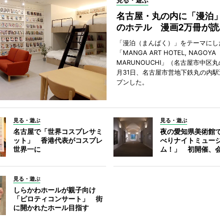
見る・遊ぶ
名古屋・丸の内に「漫泊
のホテル 漫画2万冊が読
「漫泊（まんぱく）」をテーマにし
「MANGA ART HOTEL, NAGOYA
MARUNOUCHI」（名古屋市中区丸
月31日、名古屋市営地下鉄丸の内
プンした。
見る・遊ぶ
見る・遊ぶ
名古屋で「世界コスプレサミ
夜の愛知県美術館
ット」 香港代表がコスプレ
べりナイトミュー
世界一に
ム！」 初開催、会
見る・遊ぶ
しらかわホールが親子向け
「ピロティコンサート」 街
に開かれたホール目指す