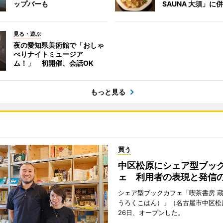
ップバーも
SAUNA 大須」に
見る・遊ぶ
夜の愛知県美術館で「おしゃ
べりナイトミュージア
ム！」 初開催、会話OK
もっと見る
買う
中区松原にシェア型ブッ
ェ 利用者の表現と発信
シェア型ブックカフェ「喫茶書房 
うろくこはん）」（名古屋市中区松原
26日、オープンした。