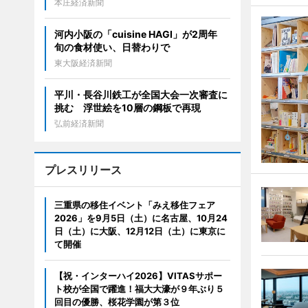
本庄経済新聞
河内小阪の「cuisine HAGI」が2周年
旬の食材使い、日替わりで
東大阪経済新聞
平川・長谷川鉄工が全国大会一次審査に
挑む 浮世絵を10層の鋼板で再現
弘前経済新聞
プレスリリース
三重県の移住イベント「みえ移住フェア
2026」を9月5日（土）に名古屋、10月24
日（土）に大阪、12月12日（土）に東京に
て開催
【祝・インターハイ2026】VITASサポー
ト校が全国で躍進！福大大濠が９年ぶり５
回目の優勝、桜花学園が第３位