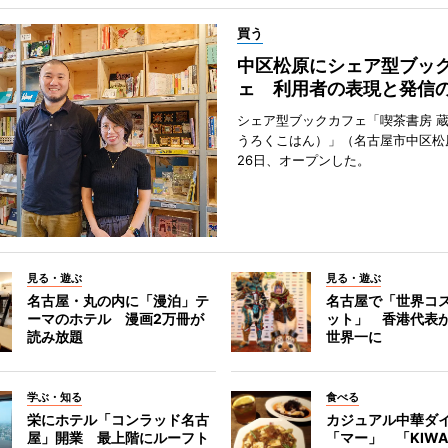
買う
中区松原にシェア型ブッ
ェ 利用者の表現と発信
シェア型ブックカフェ「喫茶書房 
うろくこはん）」（名古屋市中区松原
26日、オープンした。
見る・遊ぶ
見る・遊ぶ
名古屋・丸の内に「漫泊」テ
名古屋で「世界コ
ーマのホテル 漫画2万冊が
ット」 香港代表
読み放題
世界一に
学ぶ・知る
食べる
栄にホテル「コンラッド名古
カジュアル中華ダ
屋」開業 最上階にルーフト
「マー」 「KIWA