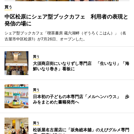
買う
中区松原にシェア型ブックカフェ 利用者の表現と
発信の場に
シェア型ブックカフェ「喫茶書房 蔵六湖畔（ぞうろくこはん）」（名
古屋市中区松原1）が7月26日、オープンした。
買う
大須商店街にいなりずし専門店 「生いなり」「海
鮮いなり巻き」看板に
買う
日本初の子どもの本専門店「メルヘンハウス」 歩
みをまとめた書籍発売へ
買う
松坂屋名古屋店に「坂角総本舖」のえびグルメ専門