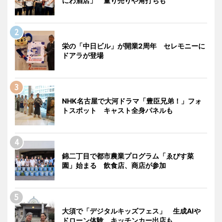
にわ酒店」 量り売りや角打ちも
栄の「中日ビル」が開業2周年 セレモニーに
ドアラが登場
NHK名古屋で大河ドラマ「豊臣兄弟！」フォ
トスポット キャスト全身パネルも
錦二丁目で都市農業プログラム「ゑびす菜
園」始まる 飲食店、商店が参加
大須で「デジタルキッズフェス」 生成AIや
ドローン体験、キッチンカー出店も