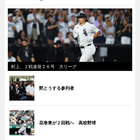
村上、２戦連発２６号 大リーグ
黙とうする参列者
花巻東が２回戦へ 高校野球