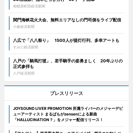
相模原町田経済新聞
関門海峡花火大会、無料エリアなしの門司側をライブ配信
小倉経済新聞
八広で「八八祭り」 1500人が提灯行列、多幸アートも
すみだ経済新聞
八戸の「騎馬打毬」、若手騎手の姿勇ましく 20年ぶりの
正式参拝も
八戸経済新聞
プレスリリース
JOYSOUND LIVER PROMOTION 所属ライバーのメジャーデビ
ューアーティスト まるぱもがzensenによる新曲
「HALLUCINATION？」をメジャー配信リリース！